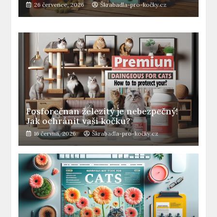
26 července, 2026
Škrabadla-pro-kočky.cz
Fosforečnan železitý je nebezpečný!
Jak ochránit vaši kočku?
16 června, 2026
Škrabadla-pro-kočky.cz