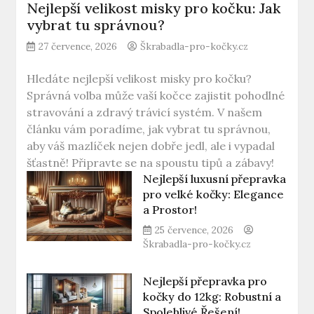
Nejlepší velikost misky pro kočku: Jak
vybrat tu správnou?
27 července, 2026
Škrabadla-pro-kočky.cz
Hledáte nejlepší velikost misky pro kočku?
Správná volba může vaší kočce zajistit pohodlné
stravování a zdravý trávicí systém. V našem
článku vám poradíme, jak vybrat tu správnou,
aby váš mazlíček nejen dobře jedl, ale i vypadal
šťastně! Připravte se na spoustu tipů a zábavy!
Nejlepší luxusní přepravka
pro velké kočky: Elegance
a Prostor!
25 července, 2026
Škrabadla-pro-kočky.cz
Nejlepší přepravka pro
kočky do 12kg: Robustní a
Spolehlivé Řešení!