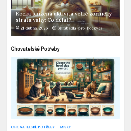
Kočka snížená aktivita velké zornicky
strata váhy: Co dělat?
21 dubna, 2026
Škrabadla-pro-kočky.cz
Chovatelské Potřeby
CHOVATELSKÉ POTŘEBY
MISKY