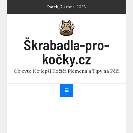
Skip
Pátek, 7 srpna, 2026
to
content
Škrabadla-pro-
kočky.cz
Objevte Nejlepší Kočičí Plemena a Tipy na Péči