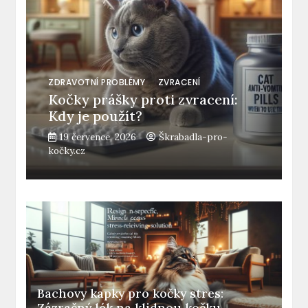
ZDRAVOTNÍ PROBLÉMY
ZVRACENÍ
Kočky prášky proti zvracení:
Kdy je použít?
19 července, 2026
Škrabadla-pro-
kočky.cz
Bachovy kapky pro kočky stres:
Zázračný lék na klidnou kočku