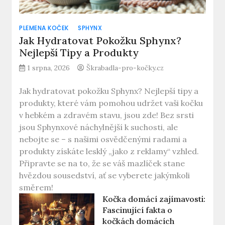
PLEMENA KOČEK
SPHYNX
Jak Hydratovat Pokožku Sphynx?
Nejlepší Tipy a Produkty
1 srpna, 2026
Škrabadla-pro-kočky.cz
Jak hydratovat pokožku Sphynx? Nejlepší tipy a
produkty, které vám pomohou udržet vaši kočku
v hebkém a zdravém stavu, jsou zde! Bez srsti
jsou Sphynxové náchylnější k suchosti, ale
nebojte se – s našimi osvědčenými radami a
produkty získáte lesklý „jako z reklamy“ vzhled.
Připravte se na to, že se váš mazlíček stane
hvězdou sousedství, ať se vyberete jakýmkoli
směrem!
Kočka domácí zajímavosti:
Fascinující fakta o
kočkách domácích