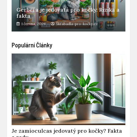
Gerbera je jedovatá pro kočky: Rizika a
fakta
1 června, 2026
Škrabadla-pro-kočky.cz
Populární Články
Je zamioculcas jedovatý pro kočky? Fakta