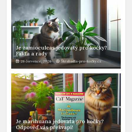
Je zamioculcas jedovatý pro kočky?
Fakta a rady
26 července, 2026
Škrabadla-pro-kočky.cz
Je marihuana jedovatá pro kočky?
Odpověď vás překvapí!