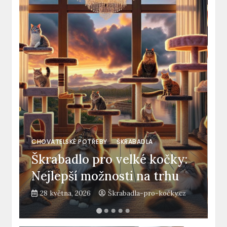
C
J
CHOVATELSKÉ POTŘEBY
ŠKRABADLA
Škrabadlo pro velké kočky:
š
Nejlepší možnosti na trhu
t
28 května, 2026
Škrabadla-pro-kočky.cz