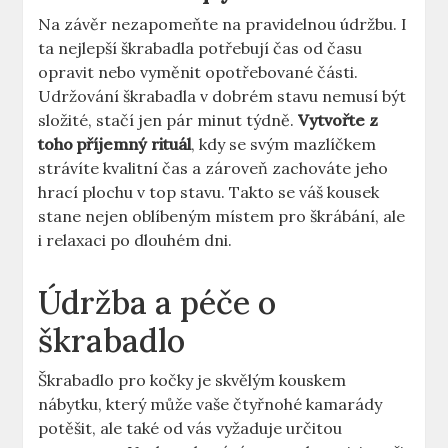
Na závěr nezapomeňte na pravidelnou údržbu. I
ta nejlepší škrabadla potřebují čas od času
opravit nebo vyměnit opotřebované části.
Udržování škrabadla v dobrém stavu nemusí být
složité, stačí jen pár minut týdně.
Vytvořte z
toho příjemný rituál
, kdy se svým mazlíčkem
strávíte kvalitní čas a zároveň zachováte jeho
hrací plochu v top stavu. Takto se váš kousek
stane nejen oblíbeným místem pro škrábání, ale
i relaxaci po dlouhém dni.
Údržba a péče o
škrabadlo
Škrabadlo pro kočky je skvělým kouskem
nábytku, který může vaše čtyřnohé kamarády
potěšit, ale také od vás vyžaduje určitou