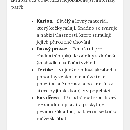
škrábat bez obav. Mezi nejoblíbenější materiály
patří:
Karton
– Skvělý a levný materiál,
který kočky milují. Snadno se tvaruje
a nabízí vlastnosti, které stimulují
jejich přirozené chování.
Jutový provaz
– Perfektní pro
obalení sloupků. Je odolný a dodává
škrabadlu rustikální vzhled.
Textilie
– Nejenže dodává škrabadlu
pohodlný vzhled, ale může také
použít staré ubrusy nebo jiné látky,
které by jinak skončily v popelnici.
Kus dřeva
– Přírodní materiál, který
lze snadno upravit a poskytuje
pevnou základnu, na kterou se kočka
může škrábat.