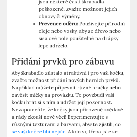
jsou některé části škrabadla
poškozené, zvažte možnost jejich
obnovy či výměny.
Prevence oděru:
Používejte přírodní
oleje nebo vosky, aby se dřevo nebo
sisalové pole použitelné na drápky
lépe udrželo.
Přidání prvků pro zábavu
Aby škrabadlo zůstalo atraktivní i pro vaši kočku,
zvažte možnost přidání nových herních prvků.
Například můžete připevnit různé hračky nebo
zavěsit míčky na provázku. To povzbudí vaši
kočku hrát si s ním a udržet její pozornost.
Nezapomeňte, že kočky jsou přirozeně zvědavé
a rády zkouší nové věci! Experimentujte s
různými texturami a barvami, abyste zjistili, co
se vaší kočce líbí nejvíc
. A kdo ví, třeba jste se