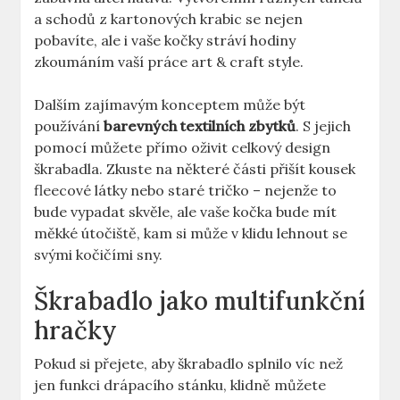
a schodů z kartonových krabic se nejen
pobavíte, ale i vaše kočky stráví hodiny
zkoumáním vaší práce art & craft style.
Dalším zajímavým konceptem může být
používání
barevných textilních zbytků
. S jejich
pomocí můžete přímo oživit celkový design
škrabadla. Zkuste na některé části přišít kousek
fleecové látky nebo staré tričko – nejenže to
bude vypadat skvěle, ale vaše kočka bude mít
měkké útočiště, kam si může v klidu lehnout se
svými kočičími sny.
Škrabadlo jako multifunkční
hračky
Pokud si přejete, aby škrabadlo splnilo víc než
jen funkci drápacího stánku, klidně můžete