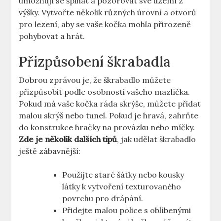
umožňují se šplhat a pozorovat své území z
výšky. Vytvořte několik různých úrovní a otvorů
pro lezení, aby se vaše kočka mohla přirozeně
pohybovat a hrát.
Přizpůsobení škrabadla
Dobrou zprávou je, že škrabadlo můžete
přizpůsobit podle osobnosti vašeho mazlíčka.
Pokud má vaše kočka ráda skrýše, můžete přidat
malou skrýš nebo tunel. Pokud je hravá, zahrňte
do konstrukce hračky na provázku nebo míčky.
Zde je několik dalších tipů
, jak udělat škrabadlo
ještě zábavnější:
Použijte staré šátky nebo kousky
látky k vytvoření texturovaného
povrchu pro drápání.
Přidejte malou police s oblíbenými