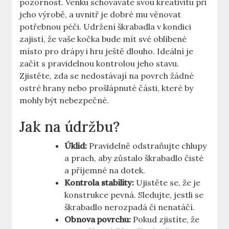
pozornost. Venku schováváte svou kreativitu při
jeho výrobě, a uvnitř je dobré mu věnovat
potřebnou péči. Udržení škrabadla v kondici
zajistí, že vaše kočka bude mít své oblíbené
místo pro drápy i hru ještě dlouho. Ideální je
začít s pravidelnou kontrolou jeho stavu.
Zjistěte, zda se nedostávají na povrch žádné
ostré hrany nebo prošlápnuté části, které by
mohly být nebezpečné.
Jak na údržbu?
Úklid:
Pravidelně odstraňujte chlupy
a prach, aby zůstalo škrabadlo čisté
a příjemné na dotek.
Kontrola stability:
Ujistěte se, že je
konstrukce pevná. Sledujte, jestli se
škrabadlo nerozpadá či nenatáčí.
Obnova povrchu:
Pokud zjistíte, že