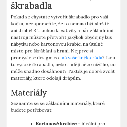
škrabadla
Pokud se chystáte vytvořit škrabadlo pro vaši
kočku, nezapomeňte, že to nemusí být složité
ani drahé! S trochou kreativity a pár základními
nástroji můžete přetvořit jakýkoli obyčejný kus
nábytku nebo kartonovou krabici na útulné
místo pro škrábání a hraní. Nejprve si
promyslete design: co
má vaše kočka ráda
? Jsou
to vysoké škrabadla, nebo raději něco nižšího, co
může snadno dosáhnout? Taktéž je dobré zvolit
materiály, které odolají drápům.
Materiály
Seznamte se se základními materiály, které
budete potřebovat:
Kartonové krabice
– ideální pro