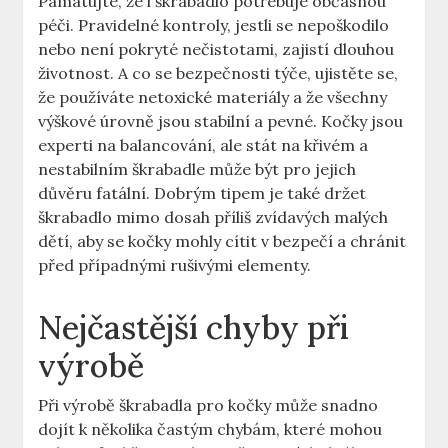
Pamatujte, že i škrabadlo potřebuje občasnou
péči. Pravidelné kontroly, jestli se nepoškodilo
nebo není pokryté nečistotami, zajistí dlouhou
životnost. A co se bezpečnosti týče, ujistěte se,
že používáte netoxické materiály a že všechny
výškové úrovně jsou stabilní a pevné. Kočky jsou
experti na balancování, ale stát na křivém a
nestabilním škrabadle může být pro jejich
důvěru fatální. Dobrým tipem je také držet
škrabadlo mimo dosah příliš zvídavých malých
dětí, aby se kočky mohly cítit v bezpečí a chránit
před případnými rušivými elementy.
Nejčastější chyby při
výrobě
Při výrobě škrabadla pro kočky může snadno
dojít k několika častým chybám, které mohou