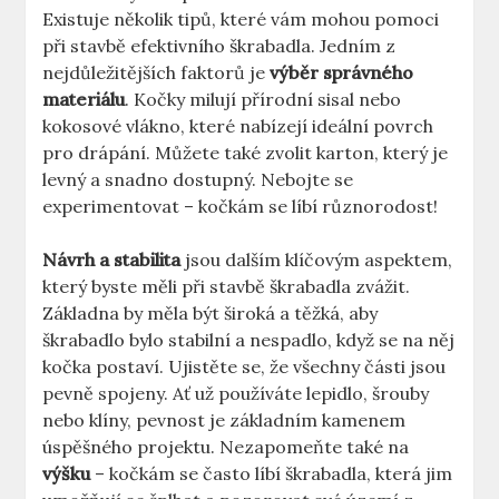
Existuje několik tipů, které vám mohou pomoci
při stavbě efektivního škrabadla. Jedním z
nejdůležitějších faktorů je
výběr správného
materiálu
. Kočky milují přírodní sisal nebo
kokosové vlákno, které nabízejí ideální povrch
pro drápání. Můžete také zvolit karton, který je
levný a snadno dostupný. Nebojte se
experimentovat – kočkám se líbí různorodost!
Návrh a stabilita
jsou dalším klíčovým aspektem,
který byste měli při stavbě škrabadla zvážit.
Základna by měla být široká a těžká, aby
škrabadlo bylo stabilní a nespadlo, když se na něj
kočka postaví. Ujistěte se, že všechny části jsou
pevně spojeny. Ať už používáte lepidlo, šrouby
nebo klíny, pevnost je základním kamenem
úspěšného projektu. Nezapomeňte také na
výšku
– kočkám se často líbí škrabadla, která jim