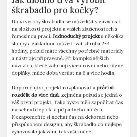
Jak dlouho trvá vyrobit
škrabadlo pro kočky?
Doba výroby škrabadla se může lišit v závislosti
na složitosti projektu a vašich zkušenostech s
řemeslnou prací.
Jednoduchý projekt
s několika
sloupy a základnou může trvat zhruba 2-4
hodiny, pokud máte všechny potřebné materiály
a nástroje připravené. Při komplexnějších
návrzích, které zahrnují více úrovní nebo různé
doplňky, může doba vzrůst na 6 a více hodin.
Doporučuji si projekt rozplánovat a
práci si
rozdělit do více dnů
, zejména pokud se jedná o
váš první projekt. Také byste měli započítat čas
na schnutí lepidla a případného nátěru.
Nezapomeňte si nechat čas na dekoraci nebo
přizpůsobení designu, aby škrabadlo co nejlépe
vyhovovalo jak vám, tak vaší kočce.