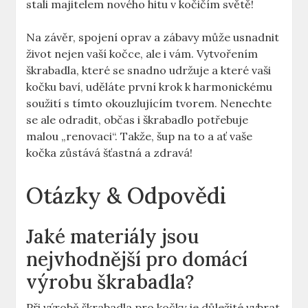
stali majitelem nového hitu v kočičím světě!
Na závěr, spojení oprav a zábavy může usnadnit
život nejen vaší kočce, ale i vám. Vytvořením
škrabadla, které se snadno udržuje a které vaši
kočku baví, uděláte první krok k harmonickému
soužití s tímto okouzlujícím tvorem. Nenechte
se ale odradit, občas i škrabadlo potřebuje
malou „renovaci“. Takže, šup na to a ať vaše
kočka zůstává šťastná a zdravá!
Otázky & Odpovědi
Jaké materiály jsou
nejvhodnější pro domácí
výrobu škrabadla?
Při výrobě škrabadla pro kočky je důležité vybrat