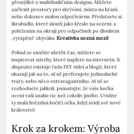
přemýšlet o multifunkčním designu. Můžete
začlenit prostory pro skrývání, místa na hraní,
nebo dokonce malou odpočívárnu. Představte si
škrabadlo, které slouží jako křeslo na sezení, s
poležením na okraji pro odpočinek po dlouhém
„vytápění“ obýváku.
Kreativita nezná mezí!
Pokud se snažíte ušetřit čas, můžete se
inspirovat návrhy, které najdete na internetu. K
dispozici existuje řada DIY videí a blogů, které
ukazují jak na to, ať už preferujete jednoduché
tvary, nebo něco extravagantního. Ať už se
rozhodnete jakkoli, pamatujte, že vaše kočka
ocení vaši snahu víc než cokoliv jiného. Uvidíte
ty malá hvězdná kočičí očka, když uvidí své nové
království!
Krok za krokem: Výroba