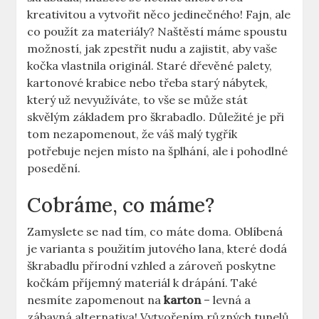
kreativitou a vytvořit něco jedinečného! Fajn, ale
co použít za materiály? Naštěstí máme spoustu
možností, jak zpestřit nudu a zajistit, aby vaše
kočka vlastnila originál. Staré dřevěné palety,
kartonové krabice nebo třeba starý nábytek,
který už nevyužíváte, to vše se může stát
skvělým základem pro škrabadlo. Důležité je při
tom nezapomenout, že váš malý tygřík
potřebuje nejen místo na šplhání, ale i pohodlné
posedění.
Cobráme, co máme?
Zamyslete se nad tím, co máte doma. Oblíbená
je varianta s použitím jutového lana, které dodá
škrabadlu přírodní vzhled a zároveň poskytne
kočkám příjemný materiál k drápání. Také
nesmíte zapomenout na
karton
– levná a
zábavná alternativa! Vytvořením různých tunelů