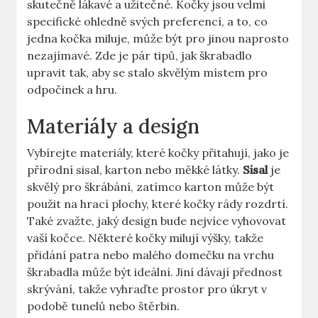
skutečně lákavé a užitečné. Kočky jsou velmi
specifické ohledně svých preferencí, a to, co
jedna kočka miluje, může být pro jinou naprosto
nezajímavé. Zde je pár tipů, jak škrabadlo
upravit tak, aby se stalo skvělým místem pro
odpočinek a hru.
Materiály a design
Vybírejte materiály, které kočky přitahují, jako je
přírodní sisal, karton nebo měkké látky.
Sisal
je
skvělý pro škrábání, zatímco karton může být
použit na hrací plochy, které kočky rády rozdrtí.
Také zvažte, jaký design bude nejvíce vyhovovat
vaší kočce. Některé kočky milují výšky, takže
přidání patra nebo malého domečku na vrchu
škrabadla může být ideální. Jiní dávají přednost
skrývání, takže vyhraďte prostor pro úkryt v
podobě tunelů nebo štěrbin.