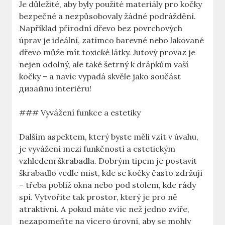
Je důležité, aby byly použité materiály pro kočky
bezpečné a nezpůsobovaly žádné podráždění.
Například přírodní dřevo bez povrchových
úprav je ideální, zatímco barevné nebo lakované
dřevo může mít toxické látky. Jutový provaz je
nejen odolný, ale také šetrný k drápkům vaší
kočky – a navíc vypadá skvěle jako součást
дизайnu interiéru!
### Vyvážení funkce a estetiky
Dalším aspektem, který byste měli vzít v úvahu,
je vyvážení mezi funkčností a estetickým
vzhledem škrabadla. Dobrým tipem je postavit
škrabadlo vedle míst, kde se kočky často zdržují
– třeba poblíž okna nebo pod stolem, kde rády
spí. Vytvoříte tak prostor, který je pro ně
atraktivní. A pokud máte víc než jedno zvíře,
nezapomeňte na vícero úrovní, aby se mohly