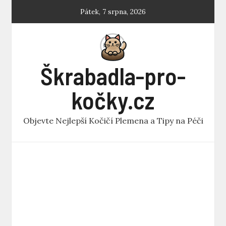
Skip
Pátek, 7 srpna, 2026
to
content
Škrabadla-pro-
kočky.cz
Objevte Nejlepší Kočičí Plemena a Tipy na Péči