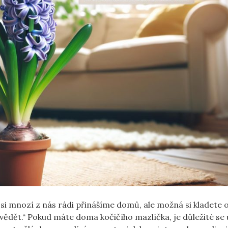
si mnozí z nás rádi přinášíme domů, ale možná si kladete 
vědět.“ Pokud máte doma kočičího mazlíčka, je důležité se uj