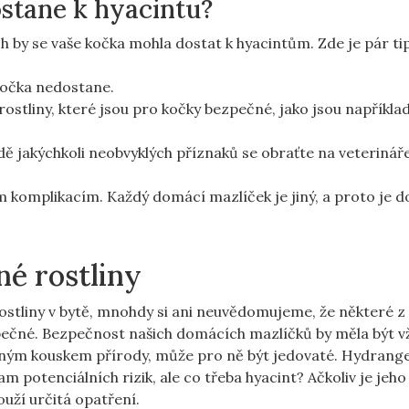
ostane k hyacintu?
ých by se vaše kočka mohla dostat k hyacintům. Zde je pár ti
kočka nedostane.
ostliny, které jsou pro kočky bezpečné, jako jsou napříkla
dě jakýchkoli neobvyklých příznaků se obraťte na veterináře
m komplikacím. Každý domácí mazlíček je jiný, a proto je d
é rostliny
stliny v bytě, mnohdy si ani neuvědomujeme, že některé z
čné. Bezpečnost našich domácích mazlíčků by měla být v
sným kouskem přírody, může pro ně být jedovaté. Hydrang
am potenciálních rizik, ale co třeba hyacint? Ačkoliv je jeh
uží určitá opatření.