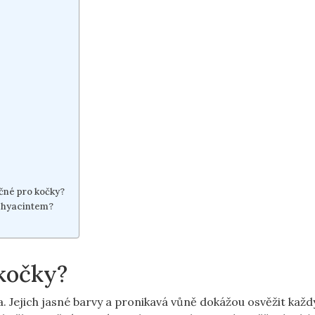
ečné pro kočky?
s hyacintem?
 kočky?
 Jejich jasné barvy a pronikavá vůně dokážou osvěžit každ