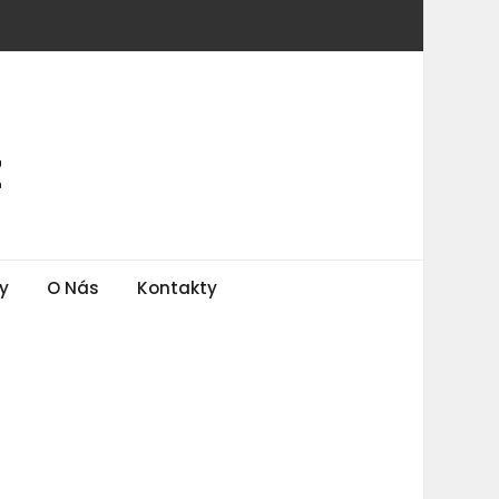
z
y
O Nás
Kontakty