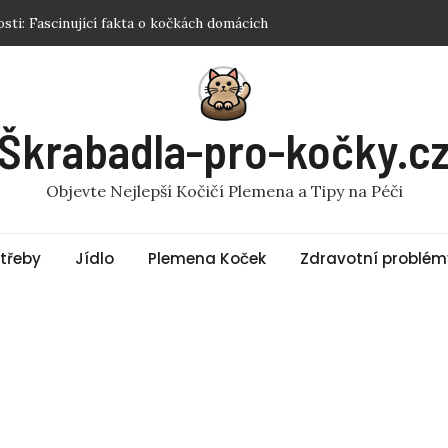
y pro kočku: Jak vybrat tu správnou?
tý pro kočky? Fakta a rady
 pro kočky? Odpověď vás překvapí!
ku Sphynx? Nejlepší Tipy a Produkty
Škrabadla-pro-kočky.c
sti: Fascinující fakta o kočkách domácích
Objevte Nejlepší Kočičí Plemena a Tipy na Péči
třeby
Jídlo
Plemena Koček
Zdravotní problém