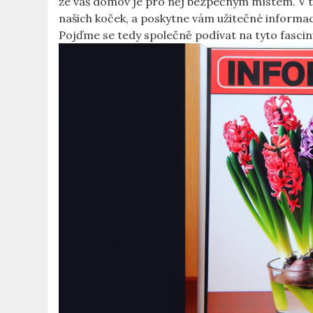
že váš domov je pro něj bezpečným místem. V t
našich koček, a poskytne vám užitečné inform
Pojďme se tedy společně podívat na tyto fascinuj