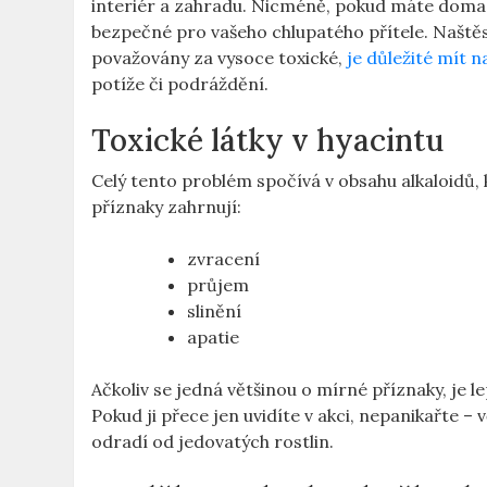
interiér a zahradu. Nicméně, pokud máte doma 
bezpečné pro vašeho chlupatého přítele. Naštěst
považovány za vysoce toxické,
je důležité mít 
potíže či podráždění.
Toxické látky v hyacintu
Celý tento problém spočívá v obsahu alkaloidů,
příznaky zahrnují:
zvracení
průjem
slinění
apatie
Ačkoliv se jedná většinou o mírné příznaky, je l
Pokud ji přece jen uvidíte v akci, nepanikařte – 
odradí od jedovatých rostlin.