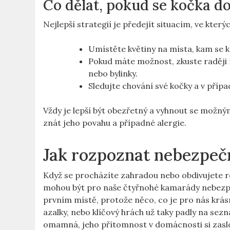
Co dělat, pokud se kočka d
Nejlepší strategií je předejít situacím, ve kter
Umístěte květiny na místa, kam se 
Pokud máte možnost, zkuste raději r
nebo bylinky.
Sledujte chování své kočky a v přípa
Vždy je lepší být obezřetný a vyhnout se možný
znát jeho povahu a případné alergie.
Jak rozpoznat nebezpečn
Když se procházíte zahradou nebo obdivujete ro
mohou být pro naše čtyřnohé kamarády nebezpe
prvním místě, protože něco, co je pro nás krá
azalky, nebo klíčový hrách už taky padly na sezn
omamná, jeho přítomnost v domácnosti si zaslo