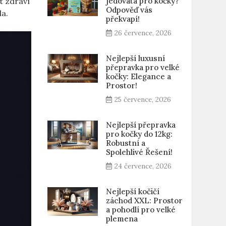
jedovatá pro kočky?
t zdraví
Odpověď vás
a.
překvapí!
26 července, 2026
Nejlepší luxusní
přepravka pro velké
kočky: Elegance a
Prostor!
25 července, 2026
Nejlepší přepravka
pro kočky do 12kg:
Robustní a
Spolehlivé Řešení!
24 července, 2026
Nejlepší kočičí
záchod XXL: Prostor
a pohodlí pro velké
plemena