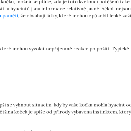
kočku, možná se ptáte, zda je toto kvetoucí potěšení také
í, u hyacintů jsou informace relativně jasné. Ačkoli nejsou
na paměti
, že obsahují látky, které mohou způsobit lehké zaž
 které mohou vyvolat nepříjemné reakce po požití. Typické
epší se vyhnout situacím, kdy by vaše kočka mohla hyacint o
většina koček je spíše od přírody vybavena instinktem, který