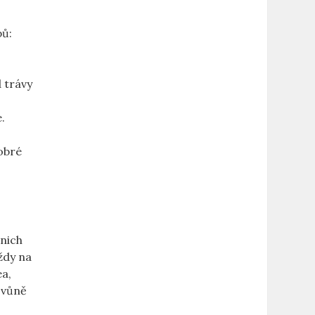
pů:
d trávy
.
obré
 nich
ždy na
ea,
o vůně