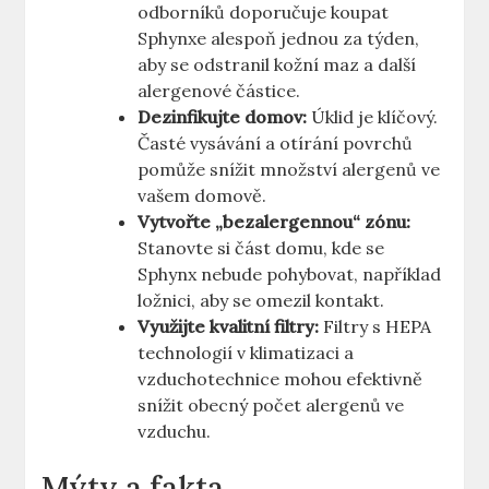
odborníků doporučuje koupat
Sphynxe alespoň jednou za týden,
aby se odstranil kožní maz a další
alergenové částice.
Dezinfikujte domov:
Úklid je klíčový.
Časté vysávání a otírání povrchů
pomůže snížit množství alergenů ve
vašem domově.
Vytvořte „bezalergennou“ zónu:
Stanovte si část domu, kde se
Sphynx nebude pohybovat, například
ložnici, aby se omezil kontakt.
Využijte kvalitní filtry:
Filtry s HEPA
technologií v klimatizaci a
vzduchotechnice mohou efektivně
snížit obecný počet alergenů ve
vzduchu.
Mýty a fakta