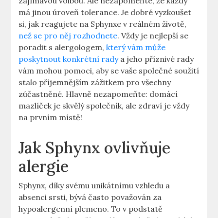
zajímavou volbou. Ale nezapomeňte, že každý
má jinou úroveň tolerance. Je dobré vyzkoušet
si, jak reagujete na Sphynxe v reálném životě,
než se pro něj rozhodnete
. Vždy je nejlepší se
poradit s alergologem,
který vám může
poskytnout konkrétní rady
a jeho příznivé rady
vám mohou pomoci, aby se vaše společné soužití
stalo příjemnějším zážitkem pro všechny
zúčastněné. Hlavně nezapomeňte: domácí
mazlíček je skvělý společník, ale zdraví je vždy
na prvním místě!
Jak Sphynx ovlivňuje
alergie
Sphynx, díky svému unikátnímu vzhledu a
absenci srsti, bývá často považován za
hypoalergenní plemeno. To v podstatě