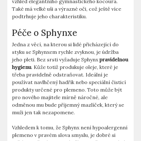
vzhled elegantního gymnastického kocoura.
Také má velké uši a výrazné oči, což ještě více
podtrhuje jeho charakteristiku.
Péče o Sphynxe
Jedna z věcí, na kterou si lidé přicházející do
styku se Sphynxem rychle zvyknou, je údržba
jeho pleti. Bez srsti vyžaduje Sphynx
pravidelnou
hygienu
. Kůže totiž produkuje oleje, které je
třeba pravidelně odstraňovat. Ideální je
používat navlhčený hadřík nebo speciální čisticí
produkty určené pro plemeno. Toto může být
pro nového majitele mírně náročné, ale
odměnou mu bude příjemný mazlíček, který se
muži jen tak nezapomene.
Vzhledem k tomu, že Sphynx není hypoalergenní
plemeno v pravém slova smyslu, je dobré si