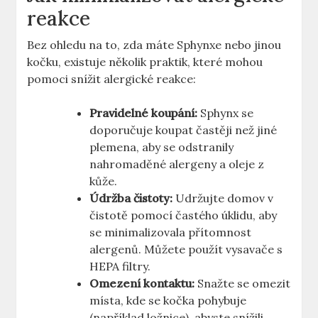
reakce
Bez ohledu na to, zda máte Sphynxe nebo jinou
kočku, existuje několik praktik, které mohou
pomoci snížit alergické reakce:
Pravidelné koupání:
Sphynx se
doporučuje koupat častěji než jiné
plemena, aby se odstranily
nahromaděné alergeny a oleje z
kůže.
Údržba čistoty:
Udržujte domov v
čistotě pomocí častého úklidu, aby
se minimalizovala přítomnost
alergenů. Můžete použít vysavače s
HEPA filtry.
Omezení kontaktu:
Snažte se omezit
místa, kde se kočka pohybuje
(například ložnice), abyste snížili