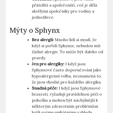
přátelští a společenští, což je dělá
skvělými společníky pro rodiny a
jednotlivce.
Mýty o Sphynx
Bez alergií:
Mnoho lidí si myslí, že
když si pořídí Sphynxe, nebudou mít
žádné alergie. To může být daleko od
pravdy.
Jen pro alergiky:
I když jsou
Sphynxové často doporučováni jako
hypoalergenní volba, neznamená to,
že jsou vhodní pro každého alergika.
Snadná péče:
I když jsou Sphynxové
bezsrstí, vyžadují pravidelnou péči o
pokožku a mohou být náchylnější k
některým zdravotním problémům
kvůli svému unikátnímu vzhledu.