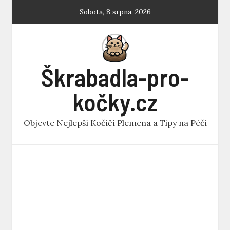
Skip
Sobota, 8 srpna, 2026
to
content
Škrabadla-pro-
kočky.cz
Objevte Nejlepší Kočičí Plemena a Tipy na Péči