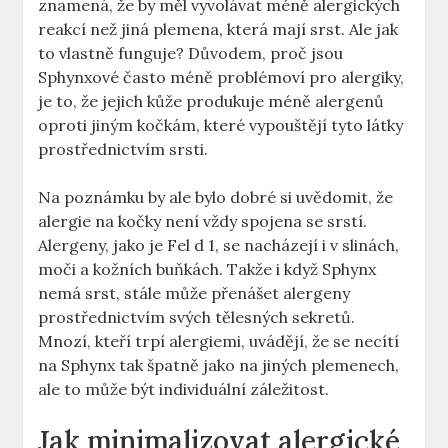
znamená, že by měl vyvolávat méně alergických
reakcí než jiná plemena, která mají srst. Ale jak
to vlastně funguje? Důvodem, proč jsou
Sphynxové často méně problémoví pro alergiky,
je to, že jejich kůže produkuje méně alergenů
oproti jiným kočkám, které vypouštějí tyto látky
prostřednictvím srsti.
Na poznámku by ale bylo dobré si uvědomit, že
alergie na kočky není vždy spojena se srstí.
Alergeny, jako je Fel d 1, se nacházejí i v slinách,
moči a kožních buňkách. Takže i když Sphynx
nemá srst, stále může přenášet alergeny
prostřednictvím svých tělesných sekretů.
Mnozí, kteří trpí alergiemi, uvádějí, že se necítí
na Sphynx tak špatně jako na jiných plemenech,
ale to může být individuální záležitost.
Jak minimalizovat alergické