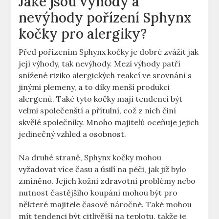
Jaké jsou výhody a
nevýhody pořízení Sphynx
kočky pro alergiky?
Před pořízením Sphynx kočky je dobré zvážit jak
její výhody, tak nevýhody. Mezi výhody patří
snížené riziko alergických reakcí ve srovnání s
jinými plemeny, a to díky menší produkci
alergenů. Také tyto kočky mají tendenci být
velmi společenští a přítulní, což z nich činí
skvělé společníky. Mnoho majitelů oceňuje jejich
jedinečný vzhled a osobnost.
Na druhé straně, Sphynx kočky mohou
vyžadovat více času a úsilí na péči, jak již bylo
zmíněno. Jejich kožní zdravotní problémy nebo
nutnost častějšího koupání mohou být pro
některé majitele časově náročné. Také mohou
mít tendenci být citlivější na teplotu, takže je