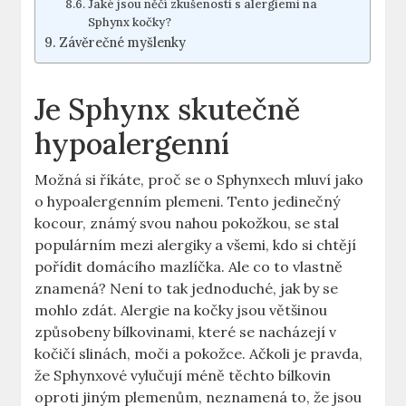
Jaké jsou něčí zkušenosti s alergiemi na
Sphynx kočky?
Závěrečné myšlenky
Je Sphynx skutečně
hypoalergenní
Možná si říkáte, proč se o Sphynxech mluví jako
o hypoalergenním plemeni. Tento jedinečný
kocour, známý svou nahou pokožkou, se stal
populárním mezi alergiky a všemi, kdo si chtějí
pořídit domácího mazlíčka. Ale co to vlastně
znamená? Není to tak jednoduché, jak by se
mohlo zdát. Alergie na kočky jsou většinou
způsobeny bílkovinami, které se nacházejí v
kočičí slinách, moči a pokožce. Ačkoli je pravda,
že Sphynxové vylučují méně těchto bílkovin
oproti jiným plemenům, neznamená to, že jsou