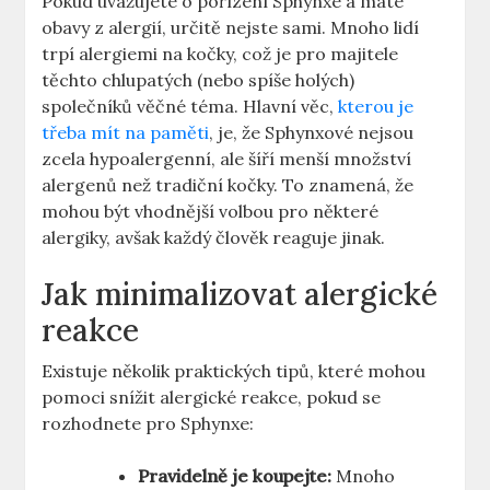
Pokud uvažujete o pořízení Sphynxe a máte
obavy z alergií, určitě nejste sami. Mnoho lidí
trpí alergiemi na kočky, což je pro majitele
těchto chlupatých (nebo spíše holých)
společníků věčné téma. Hlavní věc,
kterou je
třeba mít na paměti
, je, že Sphynxové nejsou
zcela hypoalergenní, ale šíří menší množství
alergenů než tradiční kočky. To znamená, že
mohou být vhodnější volbou pro některé
alergiky, avšak každý člověk reaguje jinak.
Jak minimalizovat alergické
reakce
Existuje několik praktických tipů, které mohou
pomoci snížit alergické reakce, pokud se
rozhodnete pro Sphynxe:
Pravidelně je koupejte:
Mnoho