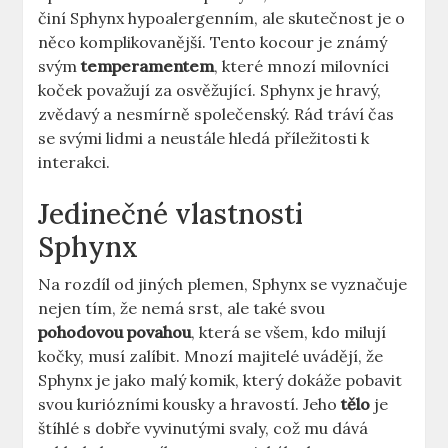
činí Sphynx hypoalergenním, ale skutečnost je o
něco komplikovanější. Tento kocour je známý
svým
temperamentem
, které mnozí milovníci
koček považují za osvěžující. Sphynx je hravý,
zvědavý a nesmírně společenský. Rád tráví čas
se svými lidmi a neustále hledá příležitosti k
interakci.
Jedinečné vlastnosti
Sphynx
Na rozdíl od jiných plemen, Sphynx se vyznačuje
nejen tím, že nemá srst, ale také svou
pohodovou povahou
, která se všem, kdo milují
kočky, musí zalíbit. Mnozí majitelé uvádějí, že
Sphynx je jako malý komik, který dokáže pobavit
svou kuriózními kousky a hravostí. Jeho
tělo
je
štíhlé s dobře vyvinutými svaly, což mu dává