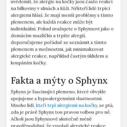
uvědomit, že alergie na kočky jsou často reakcí
na bílkoviny v slinách a kůži. Někteří lidé trpící
alergiemi hlásí, že mají menší problémy s tímto
plemenem, ale každá reakce může být
individuální. Pokud uvažujete o Sphynxovi jako o
domácím mazlíčku a trpíte alergií,
doporučujeme pořádně se seznámit s tímto
plemenem a možnostmi, jak minimalizovat
alergické reakce, například častým úklidem a
koupáním kočky.
Fakta a mýty o Sphynx
Sphynx je fascinující plemeno, které obvykle
spojujeme s hypoalergenními vlastnostmi.
Mnoho lidí,
kteří trpí alergiemi na kočky
, se ptá,
zda je právě Sphynx tou pravou volbou pro ně.
Ačkoli jsou Sphynxové skutečně méně
pravděpodobní, že vyvolají alergické reakce,