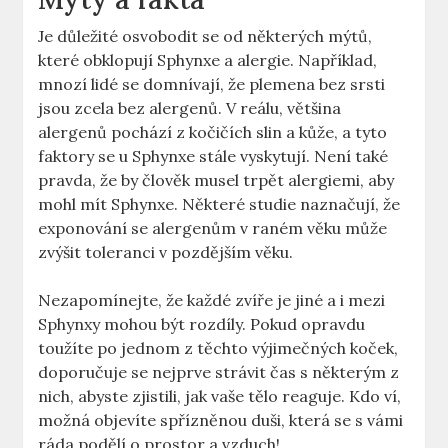
Je důležité osvobodit se od některých mýtů,
které obklopují Sphynxe a alergie. Například,
mnozí lidé se domnívají, že plemena bez srsti
jsou zcela bez alergenů. V reálu, většina
alergenů pochází z kočičích slin a kůže, a tyto
faktory se u Sphynxe stále vyskytují. Není také
pravda, že by člověk musel trpět alergiemi, aby
mohl mít Sphynxe. Některé studie naznačují, že
exponování se alergenům v raném věku může
zvýšit toleranci v pozdějším věku.
Nezapomínejte, že každé zvíře je jiné a i mezi
Sphynxy mohou být rozdíly. Pokud opravdu
toužíte po jednom z těchto výjimečných koček,
doporučuje se nejprve strávit čas s některým z
nich, abyste zjistili, jak vaše tělo reaguje. Kdo ví,
možná objevíte spřízněnou duši, která se s vámi
ráda podělí o prostor a vzduch!