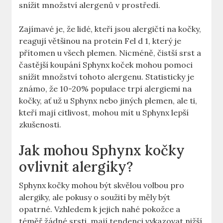
snížit množství alergenů v prostředí.
Zajímavé je, že lidé, kteří jsou alergičtí na kočky,
reagují většinou na protein Fel d 1, který je
přítomen u všech plemen. Nicméně, čistší srst a
častější koupání Sphynx koček mohou pomoci
snížit množství tohoto alergenu. Statisticky je
známo, že 10-20% populace trpí alergiemi na
kočky, ať už u Sphynx nebo jiných plemen, ale ti,
kteří mají citlivost, mohou mít u Sphynx lepší
zkušenosti.
Jak mohou Sphynx kočky
ovlivnit alergiky?
Sphynx kočky mohou být skvělou volbou pro
alergiky, ale pokusy o soužití by měly být
opatrné. Vzhledem k jejich nahé pokožce a
téměř žádné srsti, mají tendenci vykazovat nižší