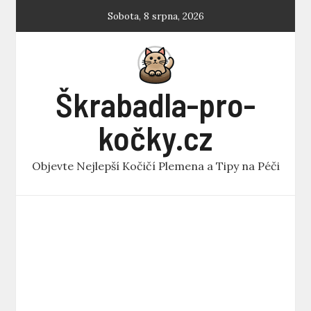
Skip
Sobota, 8 srpna, 2026
to
content
Škrabadla-pro-
kočky.cz
Objevte Nejlepší Kočičí Plemena a Tipy na Péči