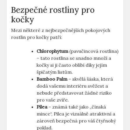
Bezpečné rostliny pro
kočky
Mezi některé z nejbezpečnějších pokojových
rostlin pro kočky patří:
Chlorophytum
(pavučincová rostlina)
– tato rostlina se snadno množí a
kočky si ji často oblíbí díky jejím
špičatým listům.
Bamboo Palm
– skvělá šáska, která
dodá vašemu interiéru svěžest a
nebude představovat žádné riziko
pro vaše zvíře.
Pilea
– známá také jako „čínská
mince“, Pilea je vizuálně atraktivní a
zároveň bezpečná pro váš čtyřnohý
poklad.