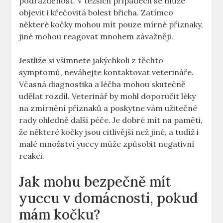
podrážděnost. V těžších případech se může
objevit i křečovitá bolest břicha. Zatímco
některé kočky mohou mít pouze mírné příznaky,
jiné mohou reagovat mnohem závažněji.
Jestliže si všimnete jakýchkoli z těchto
symptomů, neváhejte kontaktovat veterináře.
Včasná diagnostika a léčba mohou skutečně
udělat rozdíl. Veterinář by mohl doporučit léky
na zmírnění příznaků a poskytne vám užitečné
rady ohledně další péče. Je dobré mít na paměti,
že některé kočky jsou citlivější než jiné, a tudíž i
malé množství yuccy může způsobit negativní
reakci.
Jak mohu bezpečně mít
yuccu v domácnosti, pokud
mám kočku?