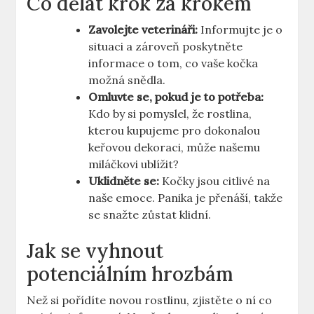
Co dělat krok za krokem
Zavolejte veterináři:
Informujte je o
situaci a zároveň poskytněte
informace o tom, co vaše kočka
možná snědla.
Omluvte se, pokud je to potřeba:
Kdo by si pomyslel, že rostlina,
kterou kupujeme pro dokonalou
keřovou dekoraci, může našemu
miláčkovi ublížit?
Uklidněte se:
Kočky jsou citlivé na
naše emoce. Panika je přenáší, takže
se snažte zůstat klidní.
Jak se vyhnout
potenciálním hrozbám
Než si pořídíte novou rostlinu, zjistěte o ní co