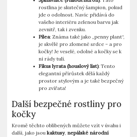
Šplhavnice (Philodendron)
: Tato
rostlina je skutečný šampion, pokud
jde o odolnost. Navíc přidává do
vašeho interiéru zelenou barvu jak
zevnitř, tak i zvenku.
Pilea
: Známa také jako „penny plant“,
je skvělé pro zlomené srdce – a pro
kočky! Je veselé, odolné a kočky se k
ní rády tulí.
Fikus lyrata (houslový list)
: Tento
elegantní přírůstek dělá každý
prostor stylovým a je také bezpečný
pro zvířata!
Další bezpečné rostliny pro
kočky
Kromě těchto oblíbených můžete vzít v úvahu i
další, jako jsou
kaktusy
,
nepálské národní