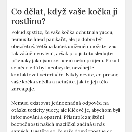
Co dělat, když vaše kočka jí
rostlinu?
Pokud zjistíte, že vaše kočka ochutnala yuccu,
nemusíte hned panikařit, ale je dobré být
obezřetný. Většina koček snížené množství zas
tak vážně neovlivní, avšak pro jistotu sledujte
příznaky jako jsou zvracení nebo průjem. Pokud
se něco zdá být neobvyklé, neváhejte
kontaktovat veterináře. Nikdy nevíte, co přesně
vaše kočka snědla a netušíte, jak to její tělo
zareaguje.
Nemusí existovat jednoznačná odpověď na
otázku toxicity yuccy, ale klíčové je, abychom byli
informováni a opatrní. Přístup k zajištění
bezpečnosti našich mazlíčků začíná u nás
samých. Ujistěte se, že vaše domácnost je co