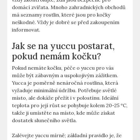
domácí zvířata. Mnoho zahradnických obchodů
má seznamy rostlin, které jsou pro kočky
neškodné. Vždy je dobré se před zakoupením
informovat.
Jak se na yuccu postarat,
pokud nemám kočku?
Pokud nemáte kočku, péče o yuccu pro vás
může být zábavným a uspokojivým zážitkem.
Yucca je poměrně nenáročná rostlina, která
vyžaduje minimální údržbu. Potřebuje světlé
místo, ale dokáže přežít i v polostínu. Ideální
teplota pro její růst se pohybuje kolem 20-25 °C,
takže ji umístěte na místo, kde může získat
dostatek slunečního světla.
Zalévejte yuccu mírně; základní pravidlo je, že