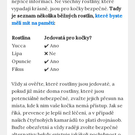
nejvíce informací. Ne všechny rostliny, které
vypadají krásně, jsou pro kočky bezpečné.
Tady
je seznam několika běžných rostlin,
které byste
měli mít na paměti
:
Rostlina
Jedovatá pro kočky?
Yucca
✔️ Ano
Lípa
❌ Ne
Opuncie
✔️ Ano
Fíkus
✔️ Ano
Vždy si ověřte, které rostliny jsou jedovaté, a
pokud již máte doma rostliny, které jsou
potenciálně nebezpečné, zvažte jejich přesun na
místa, kde k nim vaše kočka nemá přístup. Jak se
říká, prevence je lepší než léčení, a v případě
našich čtyřnohých kamarádů to platí dvojnásob.
Buďte obezřetní a vždy raději zvolte bezpečné
alternativy bekdy existuje jakákoli pochybnost o