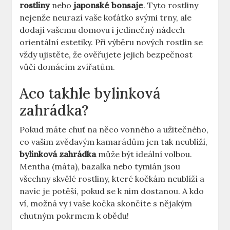
rostliny
nebo
japonské bonsaje
. Tyto rostliny
nejenže neurazí vaše koťátko svými trny, ale
dodají vašemu domovu i jedinečný nádech
orientální estetiky. Při výběru nových rostlin se
vždy ujistěte, že ověřujete jejich bezpečnost
vůči domácím zvířatům.
Aco takhle bylinková
zahrádka?
Pokud máte chuť na něco vonného a užitečného,
co vašim zvědavým kamarádům jen tak neublíží,
bylinková zahrádka
může být ideální volbou.
Mentha (máta), bazalka nebo tymián jsou
všechny skvělé rostliny, které kočkám neublíží a
navíc je potěší, pokud se k nim dostanou. A kdo
ví, možná vy i vaše kočka skončíte s nějakým
chutným pokrmem k obědu!