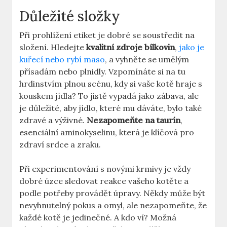
Důležité složky
Při prohlížení etiket je dobré se soustředit na
složení. Hledejte
kvalitní zdroje bílkovin
,
jako je
kuřecí nebo rybí maso
, a vyhněte se umělým
přísadám nebo plnidly. Vzpomínáte si na tu
hrdinstvím plnou scénu, kdy si vaše kotě hraje s
kouskem jídla? To jistě vypadá jako zábava, ale
je důležité, aby jídlo, které mu dáváte, bylo také
zdravé a výživné.
Nezapomeňte na taurín
,
esenciální aminokyselinu, která je klíčová pro
zdraví srdce a zraku.
Při experimentování s novými krmivy je vždy
dobré úzce sledovat reakce vašeho kotěte a
podle potřeby provádět úpravy. Někdy může být
nevyhnutelný pokus a omyl, ale nezapomeňte, že
každé kotě je jedinečné. A kdo ví? Možná