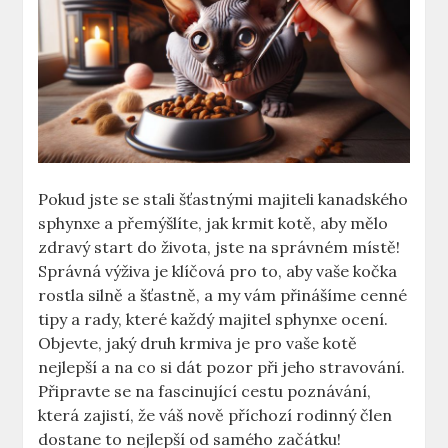
Pokud jste se stali šťastnými majiteli kanadského
sphynxe a přemýšlíte, jak krmit kotě, aby mělo
zdravý start do života, jste na správném místě!
Správná výživa je klíčová pro to, aby vaše kočka
rostla silně a šťastně, a my vám přinášíme cenné
tipy a rady, které každý majitel sphynxe ocení.
Objevte, jaký druh krmiva je pro vaše kotě
nejlepší a na co si dát pozor při jeho stravování.
Připravte se na fascinující cestu poznávání,
která zajistí, že váš nově příchozí rodinný člen
dostane to nejlepší od samého začátku!