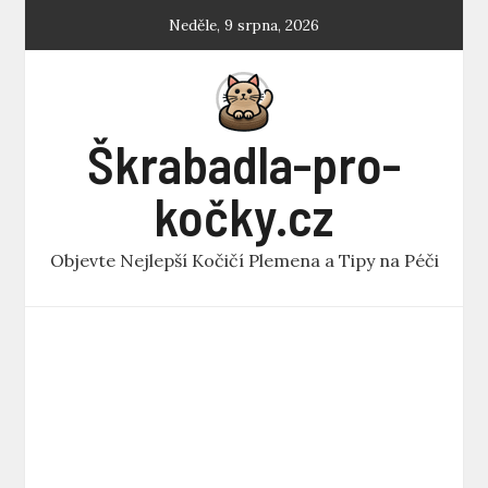
Skip
Neděle, 9 srpna, 2026
to
content
Škrabadla-pro-
kočky.cz
Objevte Nejlepší Kočičí Plemena a Tipy na Péči