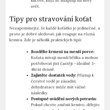
klíčové, když se adaptují na nový
svět.
Tipy pro stravování koťat
Nezapomínejte, že každé koťátko je jedinečné, a
proto je dobré sledovat, jak reaguje na různá
krmiva. Zde je několik praktických tipů:
Rozdělte krmení na menší porce:
Koťata mívají menší bříška a mohou
potřebovat jíst častěji – ideálně 3-
4krát denně.
Zajistěte dostatek vody:
Přístup k
čerstvé vodě je zásadní;
dehydratace může mít vážné
následky.
Postupné uvádění nových potravin:
Pokud chcete změnit krmivo, dělejte