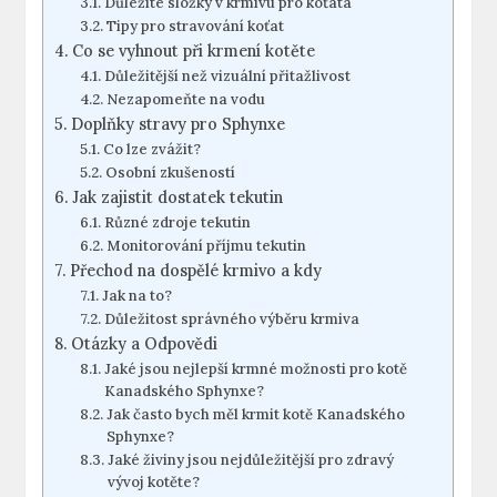
Důležité složky v krmivu pro koťata
Tipy pro stravování koťat
Co se vyhnout při krmení kotěte
Důležitější než vizuální přitažlivost
Nezapomeňte na vodu
Doplňky stravy pro Sphynxe
Co lze zvážit?
Osobní zkušeností
Jak zajistit dostatek tekutin
Různé zdroje tekutin
Monitorování příjmu tekutin
Přechod na dospělé krmivo a kdy
Jak na to?
Důležitost správného výběru krmiva
Otázky a Odpovědi
Jaké jsou nejlepší krmné možnosti pro kotě
Kanadského Sphynxe?
Jak často bych měl krmit kotě Kanadského
Sphynxe?
Jaké živiny jsou nejdůležitější pro zdravý
vývoj kotěte?