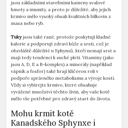
jsou základními stavebními kameny svalové
hmoty a imunity, a proto je důležité, aby jejich
krmivo mělo vysoký obsah kvalitních bílkovin z
masa nebo ryb.
Tuky
jsou také rané, protože poskytují kladné
kalorie a podporují zdraví kůže a srsti, což je
obzvláště důležité u Sphynxů, kteří nemají srst a
mají tedy tendenci k suché pleti. Vitamíny (jako
jsou A, D, E a B-komplex) a minerály (například
vápník a fosfor) také hrají klíčovou roli v
podpoře správného metabolismu a vývoje kostí.
Vždy si vybírejte krmivo, které obsahuje
vyvážené množství těchto živin, aby vaše kotě
mělo vše potřebné pro zdravý start do života.
Mohu krmit kotě
Kanadského Sphynxe i