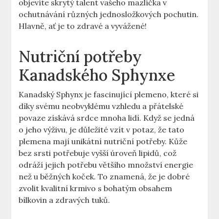
objevíte skrytý talent vašeho mazlíčka v
ochutnávání různých jednosložkových pochutin.
Hlavně, ať je to zdravé a vyvážené!
Nutriční potřeby
Kanadského Sphynxe
Kanadský Sphynx je fascinující plemeno, které si
díky svému neobvyklému vzhledu a přátelské
povaze získává srdce mnoha lidí. Když se jedná
o jeho výživu, je důležité vzít v potaz, že tato
plemena mají unikátní nutriční potřeby. Kůže
bez srsti potřebuje vyšší úroveň lipidů, což
odráží jejich potřebu většího množství energie
než u běžných koček. To znamená, že je dobré
zvolit kvalitní krmivo s bohatým obsahem
bílkovin a zdravých tuků.