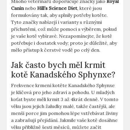
Mnoho veterinářů doporučuje značky jako
Royal
Canin
nebo
Hill’s Science Diet
, které jsou
formulovány tak, aby splnily potřeby kotěte.
Tyto značky nabízejí i varianty s různými
příchutěmi, což může pomoci s výběrem, pokud
je vaše kotě vybíravé. Nezapomínejte, že kotě
potřebuje i dostatek vody; proto je důležité, aby
mělo přístup k čerstvé vodě po celý den.
Jak často bych měl krmit
kotě Kanadského Sphynxe?
Frekvence krmení kotěte Kanadského Sphynxe
je klíčová pro jeho zdraví a pohodu. U mladých
koťat byste měli krmit 3 až 4krát denně. V tomto
věku jsou jejich žaludky malé, takže častější, ale
menší porce jim pomohou lépe vstřebávat živiny
a zabraňují přejídání. Jakmile vaše kotě dosáhne
věku přibližně šesti měsíců, můžete začít