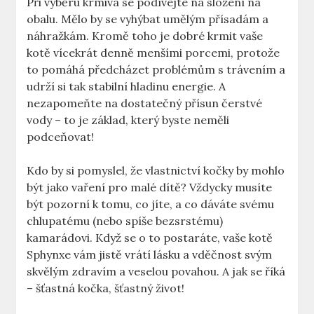
Při výběru krmiva se podívejte na složení na
obalu. Mělo by se vyhýbat umělým přísadám a
náhražkám. Kromě toho je dobré krmit vaše
kotě vícekrát denně menšími porcemi, protože
to pomáhá předcházet problémům s trávením a
udrží si tak stabilní hladinu energie. A
nezapomeňte na dostatečný přísun čerstvé
vody – to je základ, který byste neměli
podceňovat!
Kdo by si pomyslel, že vlastnictví kočky by mohlo
být jako vaření pro malé dítě? Vždycky musíte
být pozorní k tomu, co jíte, a co dáváte svému
chlupatému (nebo spíše bezsrstému)
kamarádovi. Když se o to postaráte, vaše kotě
Sphynxe vám jistě vrátí lásku a vděčnost svým
skvělým zdravím a veselou povahou. A jak se říká
– šťastná kočka, šťastný život!