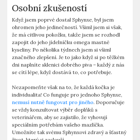
Osobní zkušeností
Když jsem poprvé dostal Sphynxe, byl jsem
ohromen jeho jedinečností. Všiml jsem si však,
že má citlivou pokožku, takže jsem se rozhodl
zapojit do jeho jídelníčku omega mastné
kyseliny. Po několika týdnech jsem si všiml
značného zlepšení. Je to jako když si po těžkém
dni naplníte sklenici dobrého piva – každý z nás
se cítí lépe, když dostává to, co potřebuje.
Nezapomeňte však na to, že každá kočka je
individualita! Co funguje pro jednoho Sphynxe,
nemusí nutně fungovat pro jiného
. Doporučuje
se vždy konzultovat výběr doplňků s
veterinářem, aby se zajistilo, že vyhovují
speciálním potřebám vašeho mazlíčka.
Umožníte tak svému Sphynxovi zdravý a šťastný
život, který si zaslouží.