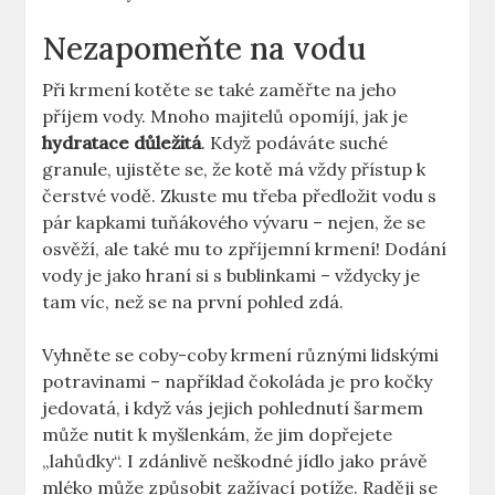
Nezapomeňte na vodu
Při krmení kotěte se také zaměřte na jeho
příjem vody. Mnoho majitelů opomíjí, jak je
hydratace důležitá
. Když podáváte suché
granule, ujistěte se, že kotě má vždy přístup k
čerstvé vodě. Zkuste mu třeba předložit vodu s
pár kapkami tuňákového vývaru – nejen, že se
osvěží, ale také mu to zpříjemní krmení! Dodání
vody je jako hraní si s bublinkami – vždycky je
tam víc, než se na první pohled zdá.
Vyhněte se coby-coby krmení různými lidskými
potravinami – například čokoláda je pro kočky
jedovatá, i když vás jejich pohlednutí šarmem
může nutit k myšlenkám, že jim dopřejete
„lahůdky“. I zdánlivě neškodné jídlo jako právě
mléko může způsobit zažívací potíže. Raději se