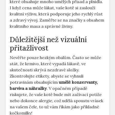
které obsahuje mnoho umělých přísad a plnidla.
I když cena může lákat, vaše kotě si zaslouží
kvalitní výživu, která podporuje jeho rychlý růst
a zdravý vývoj. Zaměřte se na značky s obsahem
kvalitního masa a správné živiny.
Důležitější než vizuální
přitažlivost
Nevěřte pouze hezkým obalům. Často se může
stát, že krmivo, které vypadá lákavě, ve
skutečnosti skrývá nezdravé složky.
Zkontrolujte etikety, abyste se vyhnuli
potravinám obsahujícím
umělé konzervanty,
barviva a náhražky
. V opačném případě
riskujete, že vaše kotě bude mít zažívací potíže
nebo dokonce alergie, což udělá spoustu vrásek
na vašem čele, to už vám říkám jako příkladné
kočkomilky!