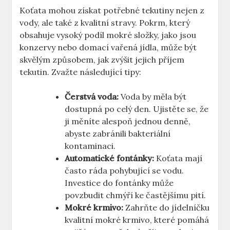
Koťata mohou získat potřebné tekutiny nejen z
vody, ale také z kvalitní stravy. Pokrm, který
obsahuje vysoký podíl mokré složky, jako jsou
konzervy nebo domací vařená jídla, může být
skvělým způsobem, jak zvýšit jejich příjem
tekutin. Zvažte následující tipy:
Čerstvá voda:
Voda by měla být
dostupná po celý den. Ujistěte se, že
ji měníte alespoň jednou denně,
abyste zabránili bakteriální
kontaminaci.
Automatické fontánky:
Koťata mají
často ráda pohybující se vodu.
Investice do fontánky může
povzbudit chmýří ke častějšímu pití.
Mokré krmivo:
Zahrňte do jídelníčku
kvalitní mokré krmivo, které pomáhá