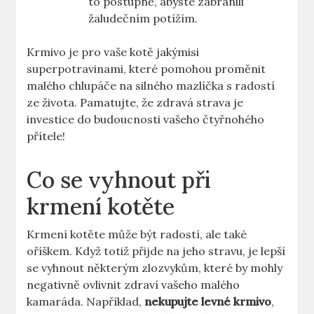
to postupně, abyste zabránili
žaludečním potížím.
Krmivo je pro vaše kotě jakýmisi
superpotravinami, které pomohou proměnit
malého chlupáče na silného mazlíčka s radostí
ze života. Pamatujte, že zdravá strava je
investice do budoucnosti vašeho čtyřnohého
přítele!
Co se vyhnout při
krmení kotěte
Krmení kotěte může být radostí, ale také
oříškem. Když totiž přijde na jeho stravu, je lepší
se vyhnout některým zlozvykům, které by mohly
negativně ovlivnit zdraví vašeho malého
kamaráda. Například,
nekupujte levné krmivo
,