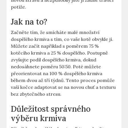
novou stravu a nezpůsobily jste jí žádné trávicí
potíže.
Jak na to?
Začněte tím, že smícháte malé množství
dospělého krmiva s tím, co vaše kotě obvykle jí.
Můžete začít například s poměrem 75 %
kotěcího krmiva a 25 % dospělého. Postupně
zvyšujte podíl dospělého krmiva, dokud
nedosáhnete poměru 50:50. Poté můžete
přeorientovat na 100 % dospělého krmiva
během dvou až tří týdnů. Tento proces pomůže
vaší kočce adaptovat se na novou chuť a texturu
bez zbytečného stresu.
Důležitost správného
výběru krmiva