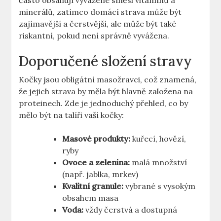
často obsahují vyvážené směsi vitamínů a
minerálů, zatímco domácí strava může být
zajímavější a čerstvější, ale může být také
riskantní, pokud není správně vyvážena.
Doporučené složení stravy
Kočky jsou obligátní masožravci, což znamená,
že jejich strava by měla být hlavně založena na
proteinech. Zde je jednoduchý přehled, co by
mělo být na talíři vaší kočky:
Masové produkty:
kuřecí, hovězí,
ryby
Ovoce a zelenina:
malá množství
(např. jablka, mrkev)
Kvalitní granule:
vybrané s vysokým
obsahem masa
Voda:
vždy čerstvá a dostupná