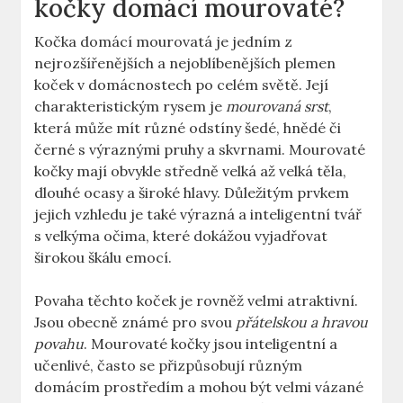
kočky domácí mourovaté?
Kočka domácí mourovatá je jedním z
nejrozšířenějších a nejoblíbenějších plemen
koček v domácnostech po celém světě. Její
charakteristickým rysem je
mourovaná srst
,
která může mít různé odstíny šedé, hnědé či
černé s výraznými pruhy a skvrnami. Mourovaté
kočky mají obvykle středně velká až velká těla,
dlouhé ocasy a široké hlavy. Důležitým prvkem
jejich vzhledu je také výrazná a inteligentní tvář
s velkýma očima, které dokážou vyjadřovat
širokou škálu emocí.
Povaha těchto koček je rovněž velmi atraktivní.
Jsou obecně známé pro svou
přátelskou a hravou
povahu
. Mourovaté kočky jsou inteligentní a
učenlivé, často se přizpůsobují různým
domácím prostředím a mohou být velmi vázané