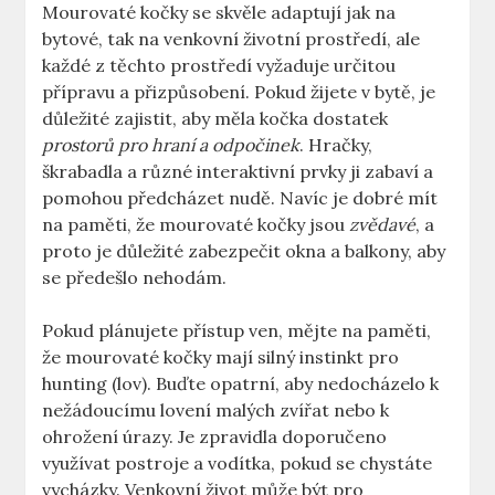
Mourovaté kočky se skvěle adaptují jak na
bytové, tak na venkovní životní prostředí, ale
každé z těchto prostředí vyžaduje určitou
přípravu a přizpůsobení. Pokud žijete v bytě, je
důležité zajistit, aby měla kočka dostatek
prostorů pro hraní a odpočinek
. Hračky,
škrabadla a různé interaktivní prvky ji zabaví a
pomohou předcházet nudě. Navíc je dobré mít
na paměti, že mourovaté kočky jsou
zvědavé
, a
proto je důležité zabezpečit okna a balkony, aby
se předešlo nehodám.
Pokud plánujete přístup ven, mějte na paměti,
že mourovaté kočky mají silný instinkt pro
hunting (lov). Buďte opatrní, aby nedocházelo k
nežádoucímu lovení malých zvířat nebo k
ohrožení úrazy. Je zpravidla doporučeno
využívat postroje a vodítka, pokud se chystáte
vycházky. Venkovní život může být pro