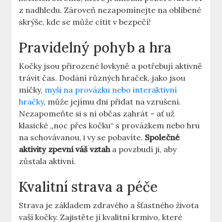
z nadhledu. Zároveň nezapomínejte na oblíbené
skrýše, kde se může cítit v bezpečí!
Pravidelný pohyb a hra
Kočky jsou přirozené lovkyně a potřebují aktivně
trávit čas. Dodání různých hraček, jako jsou
míčky,
myši na provázku nebo interaktivní
hračky
, může jejímu dni přidat na vzrušení.
Nezapomeňte si s ní občas zahrát – ať už
klasické „noc přes kočku“ s provázkem nebo hru
na schovávanou, i vy se pobavíte.
Společné
aktivity zpevní váš vztah
a povzbudí ji, aby
zůstala aktivní.
Kvalitní strava a péče
Strava je základem zdravého a šťastného života
vaší kočky. Zajistěte jí kvalitní krmivo, které