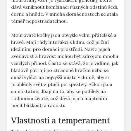
mourovaný vzor je výsledkem genetiky, která
dává vzniknout kombinaci různých odstínů šedi,
černé a hnědé. V mnoha domácnostech se stala
téměř nepostradatelnou.
Mourovaté kočky jsou obvykle velmi přátelské a
hravé. Mají rády interakci s lidmi, což je činí
ideálními pro domácí prostředí. Navíc jejich
zvědavost a hravost mohou být zdrojem mnoha
veselých příhod. Často se stává, že je vidíme, jak
hladově pátrají po ztracené hračce nebo se
snaží vylézt na nejvyšší místo v domě, aby si
prohlédly svět z ptačí perspektivy. Ačkoli jsou
samostatné, dbají na to, aby se podílely na
rodinném životě, což dává jejich majitelům
pocit blízkosti a radosti.
Vlastnosti a temperament