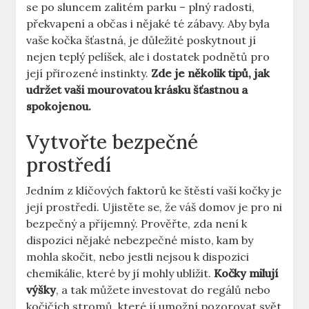
se po sluncem zalitém parku – plný radosti,
překvapení a občas i nějaké té zábavy. Aby byla
vaše kočka šťastná, je důležité poskytnout jí
nejen teplý pelíšek, ale i dostatek podnětů pro
její přirozené instinkty.
Zde je několik tipů, jak
udržet vaši mourovatou krásku šťastnou a
spokojenou.
Vytvořte bezpečné
prostředí
Jedním z klíčových faktorů ke štěstí vaší kočky je
její prostředí. Ujistěte se, že váš domov je pro ni
bezpečný a příjemný. Prověřte, zda není k
dispozici nějaké nebezpečné místo, kam by
mohla skočit, nebo jestli nejsou k dispozici
chemikálie, které by jí mohly ublížit.
Kočky milují
výšky
, a tak můžete investovat do regálů nebo
kočičích stromů, které jí umožní pozorovat svět