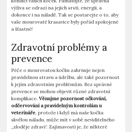
kondici vašich koček. Pamatujte, že správná
výživa se odrazí na jejich srsti, energii, a
dokonce i na náladě. Tak se postarejte o to, aby
vaše mourovaté krasavice byly pořád spokojené
a šťastné!
Zdravotní problémy a
prevence
Péče o mourovatou kočku zahrnuje nejen
pravidelnou stravu a údržbu, ale také pozornost
k jejím zdravotním problémům. Bez správné
prevence se mohou objevit různé zdravotní
komplikace.
Věnujme pozornost očkování,
odčervování a pravidelným kontrolám u
veterináře
, protože i když má naše kočka
skvělou náladu, může mít v sobě neviditelného
„zloděje zdraví“. Zajímavostí je, že některé