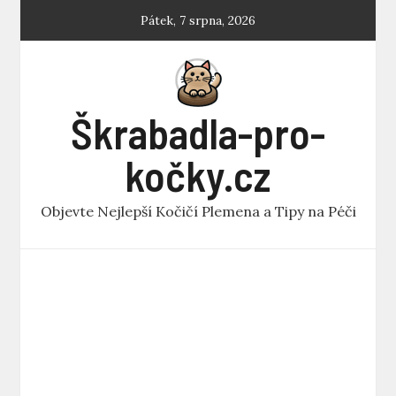
Skip
Pátek, 7 srpna, 2026
to
content
Škrabadla-pro-
kočky.cz
Objevte Nejlepší Kočičí Plemena a Tipy na Péči