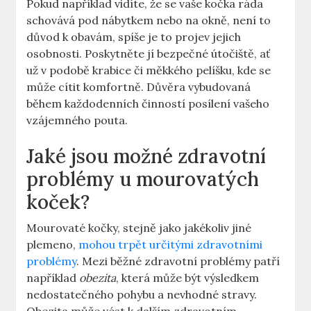
Pokud například vidíte, že se vaše kočka ráda
schovává pod nábytkem nebo na okně, není to
důvod k obavám, spíše je to projev jejich
osobnosti. Poskytněte jí bezpečné útočiště, ať
už v podobě krabice či měkkého pelíšku, kde se
může cítit komfortně. Důvěra vybudovaná
během každodenních činností posílení vašeho
vzájemného pouta.
Jaké jsou možné zdravotní
problémy u mourovatých
koček?
Mourovaté kočky, stejně jako jakékoliv jiné
plemeno,
mohou trpět určitými zdravotními
problémy
. Mezi běžné zdravotní problémy patří
například
obezita
, která může být výsledkem
nedostatečného pohybu a nevhodné stravy.