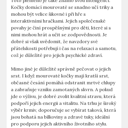
Toto plemeno je také známo svou inteligencí.
Kočky domácí mourovaté se snadno učí triky a
mohou být velice šikovné i při hře s
interaktivními hračkami. Jejich společenské
povahy je činí prospěšnými pro děti, které si s
nimi mohou hrát a učit se zodpovědnosti. Je
dobré si však uvědomit, že navzdory své
přátelskosti potřebují i čas na relaxaci a samotu,
což je důležité pro jejich psychické zdraví.
Mimo jiné je důležité správně pečovat o jejich
srst. I když mourovaté kočky mají kratší srst,
občasné česání pomáhá odstranit mrtvé chlupy
a zabraňuje vzniku zamotaných skvrn. A pokud
jde o výživu, je dobré zvolit kvalitní stravu, která
podpoří jejich energii a vitalitu. Na trhu je široký
výběr krmiv, doporučuje se vybírat taková, která
jsou bohatá na bílkoviny a zdravé tuky, ideální
pro podporu jejich aktivního životního stylu.