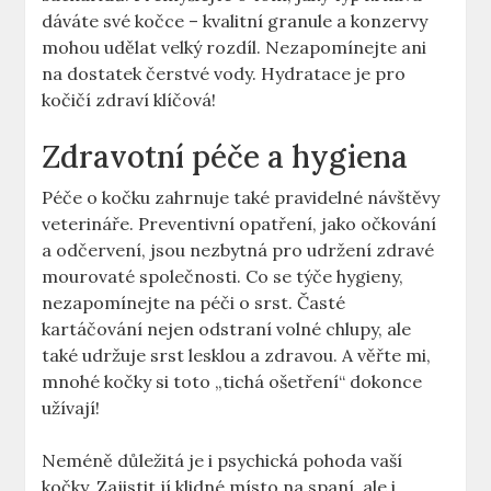
dáváte své kočce – kvalitní granule a konzervy
mohou udělat velký rozdíl. Nezapomínejte ani
na dostatek čerstvé vody. Hydratace je pro
kočičí zdraví klíčová!
Zdravotní péče a hygiena
Péče o kočku zahrnuje také pravidelné návštěvy
veterináře. Preventivní opatření, jako očkování
a odčervení, jsou nezbytná pro udržení zdravé
mourovaté společnosti. Co se týče hygieny,
nezapomínejte na péči o srst. Časté
kartáčování nejen odstraní volné chlupy, ale
také udržuje srst lesklou a zdravou. A věřte mi,
mnohé kočky si toto „tichá ošetření“ dokonce
užívají!
Neméně důležitá je i psychická pohoda vaší
kočky. Zajistit jí klidné místo na spaní, ale i