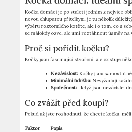
Kočka domácí: Ideální s
Kočka domácí je po staletí jedním z nejvíce ob
novou chlupatou přítelkyni, je tu několik důleži
výběru roztomilého kotěte, ale i o tom, co s seb
se málokdy ozve, ale umí roztáhnout úsměv na va
Proč si pořídit kočku?
Kočky jsou fascinující stvoření, ale existuje ně
Nezávislost:
Kočky jsou samostatné 
Minimální údržba:
Nevyžadují každod
Společnost:
I když jsou nezávislé, do
Co zvážit před koupí?
Pokud už jste rozhodnutí, že chcete kočku, měli
Faktor
Popis