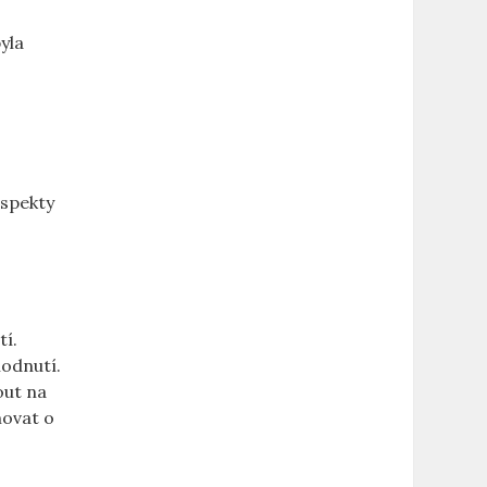
yla
aspekty
tí.
hodnutí.
out na
movat o