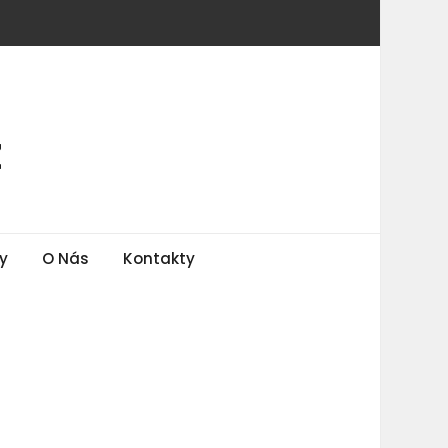
z
y
O Nás
Kontakty