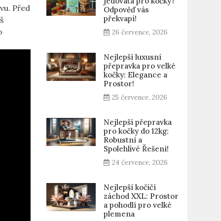
jedovatá pro kočky?
avu. Před
Odpověď vás
překvapí!
š
o
26 července, 2026
Nejlepší luxusní
přepravka pro velké
kočky: Elegance a
Prostor!
25 července, 2026
Nejlepší přepravka
pro kočky do 12kg:
Robustní a
Spolehlivé Řešení!
24 července, 2026
Nejlepší kočičí
záchod XXL: Prostor
a pohodlí pro velké
plemena