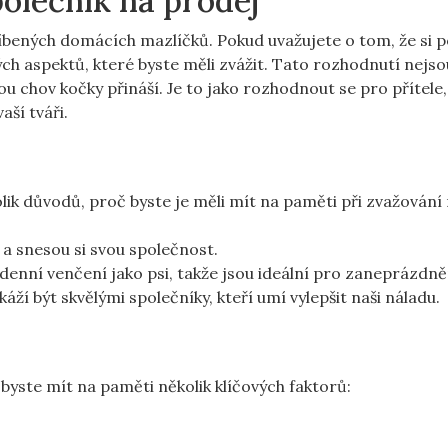
polečník na prodej
líbených domácích mazlíčků. Pokud uvažujete o tom, že si p
tých aspektů, které byste měli zvážit. Tato rozhodnutí nejso
ou chov kočky přináší. Je to jako rozhodnout se pro přítele,
ší tváři.
kolik důvodů, proč byste je měli mít na paměti při zvažování
a snesou si svou společnost.
enní venčení jako psi, takže jsou ideální pro zaneprázdněn
káží být skvělými společníky, kteří umí vylepšit naši náladu.
 byste mít na paměti několik klíčových faktorů: