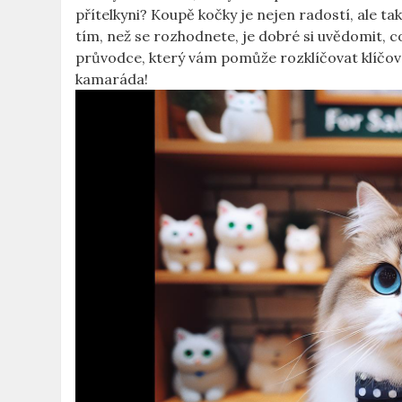
přítelkyni? Koupě kočky je nejen radostí, ale t
tím, než se rozhodnete, je dobré si uvědomit, c
průvodce, který vám pomůže rozklíčovat klíčové
kamaráda!