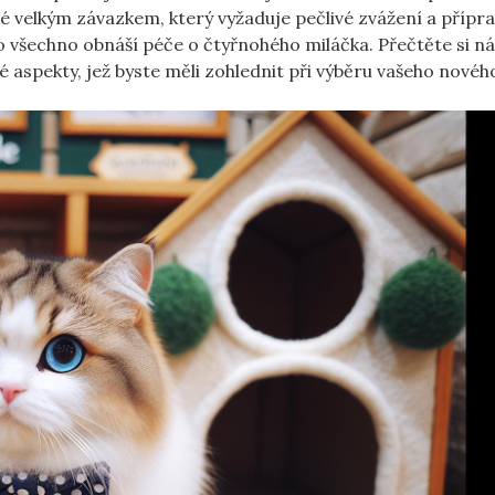
aké velkým závazkem, který vyžaduje pečlivé zvážení a přípr
o všechno obnáší péče o čtyřnohého miláčka. Přečtěte si ná
 aspekty, jež byste měli zohlednit při výběru vašeho novéh