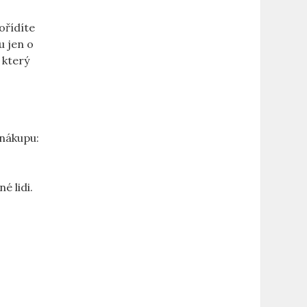
ořídíte
u jen o
 který
 nákupu:
é lidi.