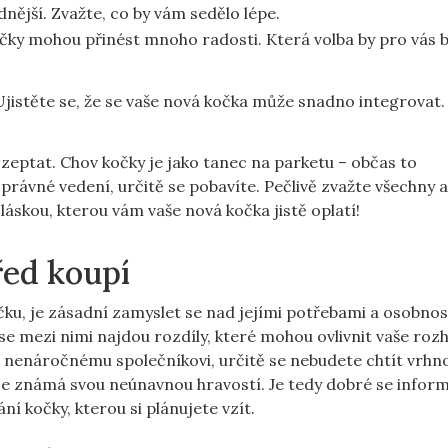
idnější. Zvažte, co by vám sedělo lépe.
kočky mohou přinést mnoho radosti. Která volba by pro vás b
Ujistěte se, že se vaše nová kočka může snadno integrovat.
 zeptat. Chov kočky je jako tanec na parketu – občas to
právné vedení, určitě se pobavíte. Pečlivě zvažte všechny 
láskou, kterou vám vaše nová kočka jistě oplatí!
řed koupí
ku, je zásadní zamyslet se nad jejími potřebami a osobnos
 se mezi nimi najdou rozdíly, které mohou ovlivnit vaše roz
a nenáročnému společníkovi, určitě se nebudete chtít vrhn
á je známá svou neúnavnou hravostí. Je tedy dobré se infor
í kočky, kterou si plánujete vzít.