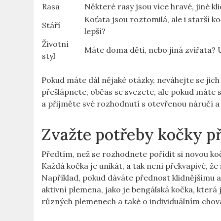
Rasa
Některé rasy jsou více hravé, jiné kl
Koťata jsou roztomilá, ale i starší 
Stáří
lepší?
Životní
Máte doma děti, nebo jiná zvířata? 
styl
Pokud máte dál nějaké otázky, neváhejte se jich
přešlápnete, občas se svezete, ale pokud máte s
a přijměte své rozhodnutí s otevřenou náručí a 
Zvažte potřeby kočky p
Předtím, než se rozhodnete pořídit si novou koč
Každá kočka je unikát, a tak není překvapivé, že
Například, pokud dáváte přednost klidnějšímu 
aktivní plemena, jako je bengálská kočka, kter
různých plemenech a také o individuálním chován