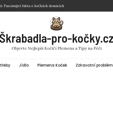
pro kočku: Jak vybrat tu správnou?
 pro kočky? Fakta a rady
ro kočky? Odpověď vás překvapí!
 Sphynx? Nejlepší Tipy a Produkty
Škrabadla-pro-kočky.c
Objevte Nejlepší Kočičí Plemena a Tipy na Péči
třeby
Jídlo
Plemena Koček
Zdravotní problém