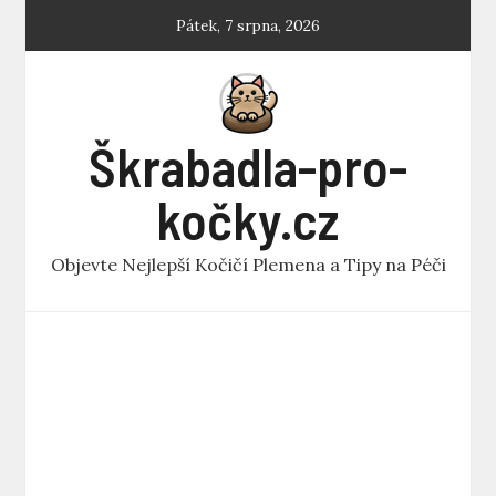
Skip
Pátek, 7 srpna, 2026
to
content
Škrabadla-pro-
kočky.cz
Objevte Nejlepší Kočičí Plemena a Tipy na Péči