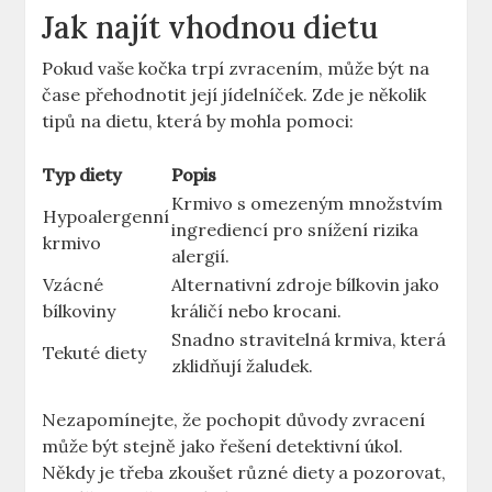
Jak najít vhodnou dietu
Pokud vaše kočka trpí zvracením, může být na
čase přehodnotit její jídelníček. Zde je několik
tipů na dietu, která by mohla pomoci:
Typ diety
Popis
Krmivo s omezeným množstvím
Hypoalergenní
ingrediencí pro snížení rizika
krmivo
alergií.
Vzácné
Alternativní zdroje bílkovin jako
bílkoviny
králičí nebo krocani.
Snadno stravitelná krmiva, která
Tekuté diety
zklidňují žaludek.
Nezapomínejte, že pochopit důvody zvracení
může být stejně jako řešení detektivní úkol.
Někdy je třeba zkoušet různé diety a pozorovat,