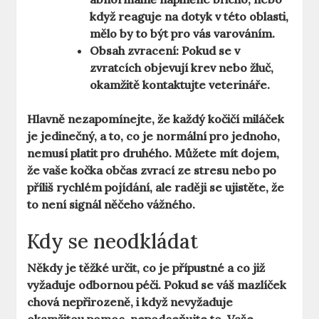
když reaguje na dotyk v této oblasti,
mělo by to být pro vás varováním.
Obsah zvracení:
Pokud se v
zvratcích objevují krev nebo žluč,
okamžitě kontaktujte veterináře.
Hlavně nezapomínejte, že každý kočičí miláček
je jedinečný, a to, co je normální pro jednoho,
nemusí platit pro druhého. Můžete mít dojem,
že vaše kočka občas zvrací ze stresu nebo po
příliš rychlém pojídání, ale raději se ujistěte, že
to není signál něčeho vážného.
Kdy se neodkládat
Někdy je těžké určit, co je přípustné a co již
vyžaduje odbornou péči. Pokud se váš mazlíček
chová nepřirozeně, i když nevyžaduje