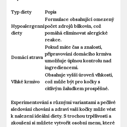
Typ diety
Popis
Formulace obsahující omezený
Hypoalergenní
počet zdrojů bílkovin, což
diety
pomáhá eliminovat alergické
reakce.
Pokud máte čas a znalosti,
připravování domácího krmiva
Domácí strava
umožňuje úplnou kontrolu nad
ingrediencemi.
Obsahuje vyšší úroveň vlhkosti,
Vlhké krmivo
což může být pro kočky s
citlivým žaludkem prospěšné.
Experimentování s různými variantami a pečlivé
sledování chování a zdraví vaší kočky může vést
k nalezení ideální diety. S trochou trpělivosti a
zkoušení si můžete vytvořit osobní menu, které