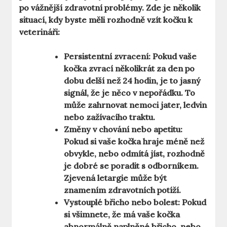
po vážnější zdravotní problémy. Zde je několik
situací, kdy byste měli rozhodně vzít kočku k
veterináři:
Persistentní zvracení:
Pokud vaše
kočka zvrací několikrát za den po
dobu delší než 24 hodin, je to jasný
signál, že je něco v nepořádku. To
může zahrnovat nemoci jater, ledvin
nebo zažívacího traktu.
Změny v chování nebo apetitu:
Pokud si vaše kočka hraje méně než
obvykle, nebo odmítá jíst, rozhodně
je dobré se poradit s odborníkem.
Zjevená letargie může být
znamením zdravotních potíží.
Vystouplé břicho nebo bolest:
Pokud
si všimnete, že má vaše kočka
abnormálně naplněné břicho, nebo