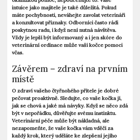
okamžitou pomoc, nepodceňujte to. Vaše
intuice jako majitele je také důležitá. Pokud
máte pochybnosti, neváhejte zavolat veterináři
a konzultovat příznaky. Odborníci často rádi
poskytnou radu, i když není nutná návštěva.
Vždy je lepší být informovaný a i jen skóre do
veterinární ordinace může vaší kočce pomoci
včas.
Závěrem – zdraví na prvním
místě
O zdraví vašeho čtyřnohého přítele je dobré
pečovat proaktivně. Sledujte, co vaše kočka jí,
jak se chová a jaké má návyky. Když se něco zdá
být v nepořádku, důvěřujte svému instinktu.
Veterinární péče může být nákladná, ale
nezapomeňte, že vaše kočka vám vděčí za
každý krok, který uděláte ke zlepšení jejího