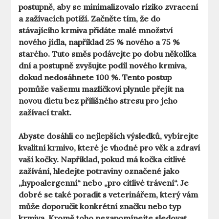
postupně, aby se minimalizovalo riziko zvracení
a zažívacích potíží. Začněte tím, že do
stávajícího krmiva přidáte malé množství
nového jídla, například 25 % nového a 75 %
starého. Tuto směs podávejte po dobu několika
dní a postupně zvyšujte podíl nového krmiva,
dokud nedosáhnete 100 %. Tento postup
pomůže vašemu mazlíčkovi plynule přejít na
novou dietu bez přílišného stresu pro jeho
zažívací trakt.
Abyste dosáhli co nejlepších výsledků, vybírejte
kvalitní krmivo
, které je vhodné pro věk a zdraví
vaší kočky. Například, pokud má kočka citlivé
zažívání, hledejte potraviny označené jako
„hypoalergenní“ nebo „pro citlivé trávení“. Je
dobré se také poradit s veterinářem, který vám
může doporučit konkrétní značku nebo typ
krmiva. Kromě toho nezapomínejte sledovat