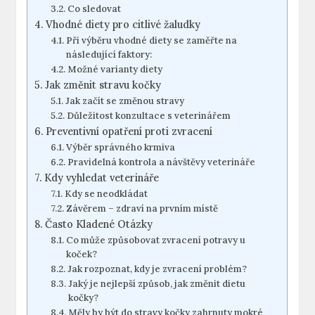
Co sledovat
Vhodné diety pro citlivé žaludky
Při výběru vhodné diety se zaměřte na
následující faktory:
Možné varianty diety
Jak změnit stravu kočky
Jak začít se změnou stravy
Důležitost konzultace s veterinářem
Preventivní opatření proti zvracení
Výběr správného krmiva
Pravidelná kontrola a návštěvy veterináře
Kdy vyhledat veterináře
Kdy se neodkládat
Závěrem – zdraví na prvním místě
Často Kladené Otázky
Co může způsobovat zvracení potravy u
koček?
Jak rozpoznat, kdy je zvracení problém?
Jaký je nejlepší způsob, jak změnit dietu
kočky?
Měly by být do stravy kočky zahrnuty mokré