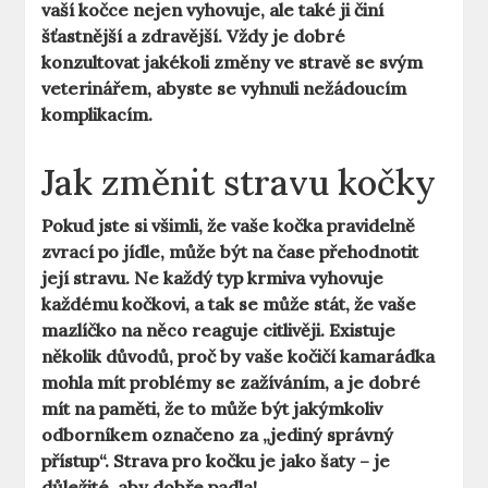
vaší kočce nejen vyhovuje, ale také ji činí
šťastnější a zdravější. Vždy je dobré
konzultovat jakékoli změny ve stravě se svým
veterinářem, abyste se vyhnuli nežádoucím
komplikacím.
Jak změnit stravu kočky
Pokud jste si všimli, že vaše kočka pravidelně
zvrací po jídle, může být na čase přehodnotit
její stravu. Ne každý typ krmiva vyhovuje
každému kočkovi, a tak se může stát, že vaše
mazlíčko na něco reaguje citlivěji. Existuje
několik důvodů, proč by vaše kočičí kamarádka
mohla mít problémy se zažíváním, a je dobré
mít na paměti, že to může být jakýmkoliv
odborníkem označeno za „jediný správný
přístup“. Strava pro kočku je jako šaty – je
důležité, aby dobře padla!