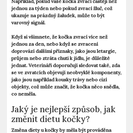
Například, pokud vaše kočka zvrací častěji než
jednou za týden nebo pokud zvrací žluč, což
ukazuje na prázdný žaludek, může to být
varovný signál.
Když si všimnete, že kočka zvrací více než
jednou za den, nebo když se zvracení
doprovází dalšími příznaky, jako jsou letargie,
průjem nebo ztráta chuti k jídlu, je důležité
jednat. Veterináři doporučují sledovat také, zda
se ve zvratcích objevují neobvyklé komponenty,
jako jsou například kousky trávy nebo cizí
objekty, což může značit, že kočka něco snědla,
co neměla.
Jaký je nejlepší způsob, jak
změnit dietu kočky?
Změna diety u kočky by měla být prováděna