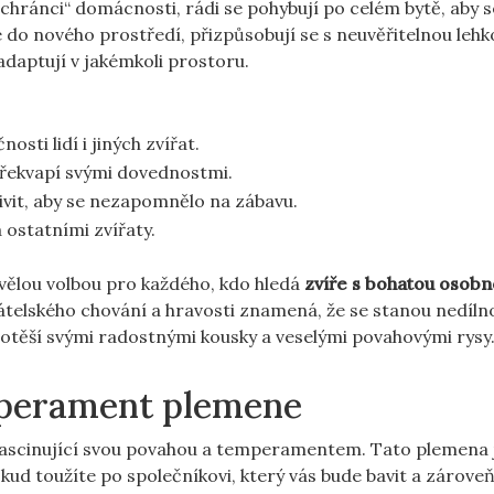
chránci“ domácnosti, rádi se pohybují po celém bytě, aby s
te do nového prostředí, přizpůsobují se s neuvěřitelnou lehk
 adaptují v jakémkoli prostoru.
osti lidí i jiných zvířat.
 překvapí svými dovednostmi.
tivit, aby se nezapomnělo na zábavu.
 ostatními zvířaty.
skvělou volbou pro každého, kdo hledá
zvíře s bohatou osobn
átelského chování a hravosti znamená, že se stanou nedíln
potěší svými radostnými kousky a veselými povahovými rysy
emperament plemene
é fascinující svou povahou a temperamentem. Tato plemena 
ud toužíte po společníkovi, který vás bude bavit a zárove