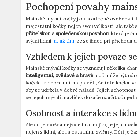
Pochopení povahy main
Mainské mývalí kočky jsou skutečné osobnosti, 
majestátní kočky, nejen svou velikostí, ale ta
přátelskou a společenskou povahou
, která je č
svými lidmi,
ať už tím
, že se ihned při příchodu 
Vzhledem k jejich povaze se
Mainské mývalí kočky se vyznačují několika chara
inteligentní, zvědavé a hravé
, což může být náro
koček. Je dobré mít na paměti, že tato kočka se 
aby se udržela v dobré náladě. Jejich schopnost 
se jejich mývalí mazlíček dokáže naučit už i jed
Osobnost a interakce s lidm
Ale co je možná nejvíce fascinující, je jejich
ocho
nejen s lidmi, ale i s ostatními zvířaty. Děti je