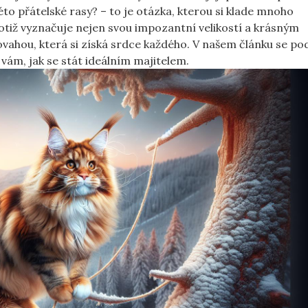
to přátelské rasy? – to je otázka, kterou si klade mnoho
totiž vyznačuje nejen svou impozantní velikostí a krásným
ovahou, která si získá srdce každého. V našem článku se p
 vám, jak se stát ideálním majitelem.