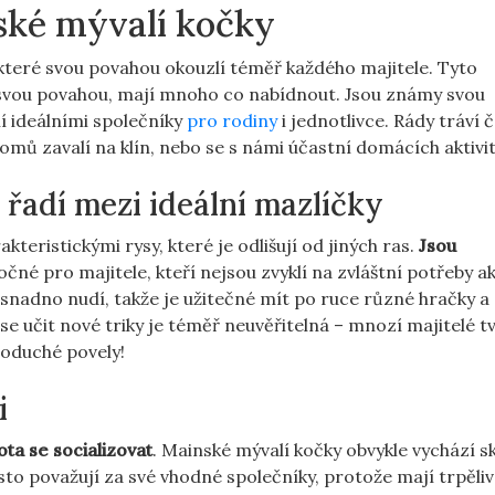
ské mývalí kočky
které svou povahou okouzlí téměř každého majitele. Tyto
ké svou povahou, mají mnoho co nabídnout. Jsou známy svou
iní ideálními společníky
pro rodiny
i jednotlivce. Rády tráví 
domů zavalí na klín, nebo se s námi účastní domácích aktivit
 řadí mezi ideální mazlíčky
kteristickými rysy, které je odlišují od jiných ras.
Jsou
čné pro majitele, kteří nejsou zvyklí na zvláštní potřeby a
snadno nudí, takže je užitečné mít po ruce různé hračky a a
se učit nové triky je téměř neuvěřitelná – mnozí majitelé tv
noduché povely!
i
ta se socializovat
. Mainské mývalí kočky obvykle vychází s
 často považují za své vhodné společníky, protože mají trpěli