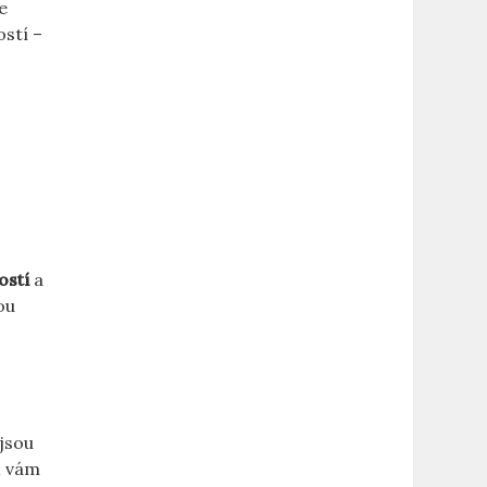
e
ostí –
ostí
a
ou
.
jsou
ň vám