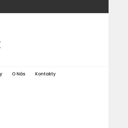
z
y
O Nás
Kontakty