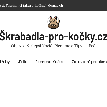
y pro kočku: Jak vybrat tu správnou?
ý pro kočky? Fakta a rady
 pro kočky? Odpověď vás překvapí!
u Sphynx? Nejlepší Tipy a Produkty
Škrabadla-pro-kočky.c
Objevte Nejlepší Kočičí Plemena a Tipy na Péči
třeby
Jídlo
Plemena Koček
Zdravotní problém