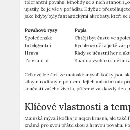
tolerantní povahu. Mnohdy se z nich stanou i „o
ujistily, že je vše v pořádku. Když se přestěhuje
jako kdyby byly fantastickými akrobaty, kteří se
Povahové rysy
Popis
Společenské
Chtějí být často ve společn
Inteligentní
Rychle se učí a jistě vás
Hrava
Rády se účastní her a ak
Tolerantní
Snadno vychází s dětmi a
Celkově lze říci, že mainské mývalí kočky jsou 
silným rodinným poutem. Jejich unikátní mix př
součástí vašeho života, přičemž vás každý den 
Klíčové vlastnosti a t
Mainská mývalí kočka je nejen krásná, ale tak
známá pro svou přátelskou a hravou povahu. Pok