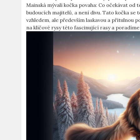
Mainská mývalí kočka povaha: Co očekávat od té
budoucích majitelů, a není divu. Tato kočka se 
vzhledem, ale především laskavou a přítulnou p
na klíčové rysy této fascinující rasy a poradíme