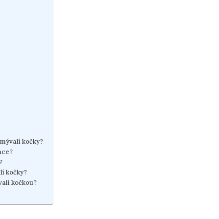
 mývalí kočky?
ace?
?
lí kočky?
valí kočkou?