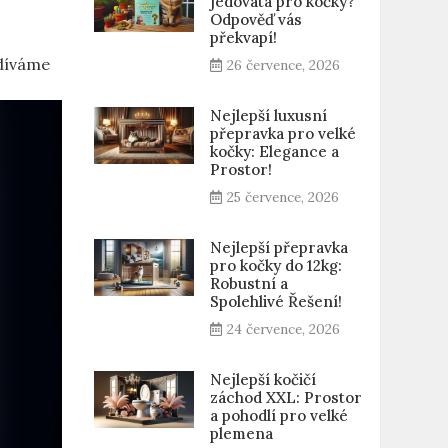
jedovatá pro kočky?
Odpověď vás
překvapí!
odíváme
26 července, 2026
Nejlepší luxusní
přepravka pro velké
kočky: Elegance a
Prostor!
25 července, 2026
Nejlepší přepravka
pro kočky do 12kg:
Robustní a
Spolehlivé Řešení!
24 července, 2026
Nejlepší kočičí
záchod XXL: Prostor
a pohodlí pro velké
plemena