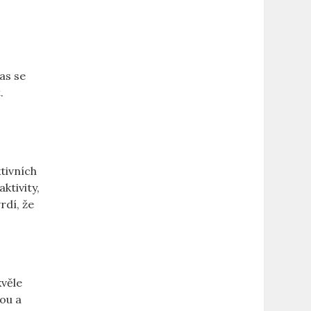
čas se
.
ktivních
ktivity,
rdí, že
kvěle
vou a