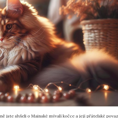
 jste slyšeli o Mainské mývalí kočce a její přátelské povaz