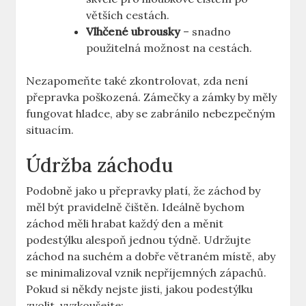
větších cestách.
Vlhčené ubrousky
– snadno
použitelná možnost na cestách.
Nezapomeňte také zkontrolovat, zda není
přepravka poškozená. Zámečky a zámky by měly
fungovat hladce, aby se zabránilo nebezpečným
situacím.
Údržba záchodu
Podobně jako u přepravky platí, že záchod by
měl být pravidelně čištěn. Ideálně bychom
záchod měli hrabat každý den a měnit
podestýlku alespoň jednou týdně. Udržujte
záchod na suchém a dobře větraném místě, aby
se minimalizoval vznik nepříjemných zápachů.
Pokud si někdy nejste jisti, jakou podestýlku
zvolit, vyzkoušejte: