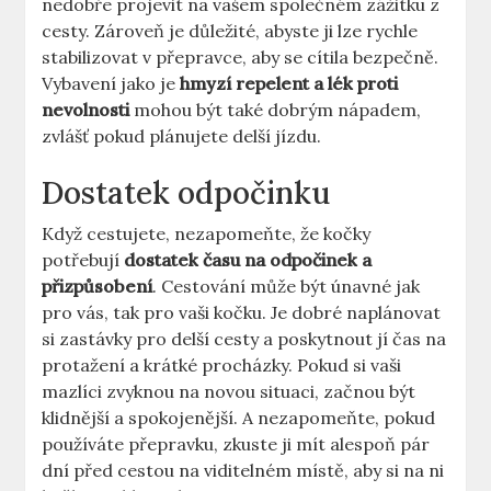
nedobře projevit na vašem společném zážitku z
cesty. Zároveň je důležité, abyste ji lze rychle
stabilizovat v přepravce, aby se cítila bezpečně.
Vybavení jako je
hmyzí repelent a lék proti
nevolnosti
mohou být také dobrým nápadem,
zvlášť pokud plánujete delší jízdu.
Dostatek odpočinku
Když cestujete, nezapomeňte, že kočky
potřebují
dostatek času na odpočinek a
přizpůsobení
. Cestování může být únavné jak
pro vás, tak pro vaši kočku. Je dobré naplánovat
si zastávky pro delší cesty a poskytnout jí čas na
protažení a krátké procházky. Pokud si vaši
mazlíci zvyknou na novou situaci, začnou být
klidnější a spokojenější. A nezapomeňte, pokud
používáte přepravku, zkuste ji mít alespoň pár
dní před cestou na viditelném místě, aby si na ni