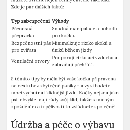
Zde je pár dalších faktů:
Typ zabezpečení
Výhody
Přenosná
Snadná manipulace a pohodlí
přepravka
pro kočku.
Bezpečnostní pás
Minimalizuje riziko skoků a
pro zvířata
úniků během jízdy.
Podporují cirkulaci vzduchu a
Ventilační otvory
zabraňují přehřátí.
S těmito tipy by měla být vaše kočka připravena
na cestu bez zbytečné paniky – a vy si budete
moci vychutnat klidnější jízdu. Kočky nejsou jako
psi; obvykle mají rády svůj klid, takže s mírným
zpožděním a trpělivostí to zvládnete společně!
Údržba a péče o výbavu