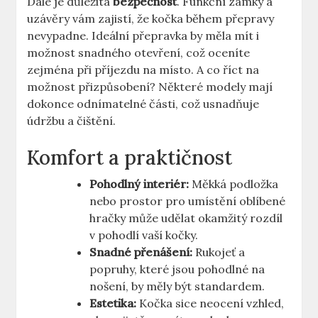
Dále je důležitá
bezpečnost
. Funkční zámky a
uzávěry vám zajistí, že kočka během přepravy
nevypadne. Ideální přepravka by měla mít i
možnost snadného otevření, což oceníte
zejména při příjezdu na místo. A co říct na
možnost přizpůsobení? Některé modely mají
dokonce odnímatelné části, což usnadňuje
údržbu a čištění.
Komfort a praktičnost
Pohodlný interiér:
Měkká podložka
nebo prostor pro umístění oblíbené
hračky může udělat okamžitý rozdíl
v pohodlí vaší kočky.
Snadné přenášení:
Rukojeť a
popruhy, které jsou pohodlné na
nošení, by měly být standardem.
Estetika:
Kočka sice neocení vzhled,