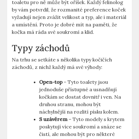
toaletu pro ně může být oříšek. Každý felinolog
by vám potvrdil, že rozmanité preference koček
vyžadují nejen zvážit velikost a typ, ale i materiál
a umístění. Proto je dobré mít na paměti, že
kočka má ráda své soukromí a klid.
Typy záchodů
Na trhu se setkáte s několika typy kočičích
záchodů, z nichž každý má své výhody:
Open-top
– Tyto toalety jsou
jednoduše přístupné a usnadňují
kočkám se dostat dovnitř i ven. Na
druhou stranu, mohou být
náchylnější na rozlití písku kolem.
S uzávěrem
– Tyto modely s krytem
poskytují více soukromí a snáze se
čistí, ale mohou být pro některé