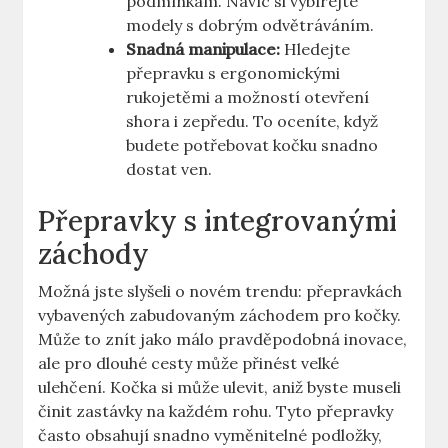
podmínkám. Navíc si vybírejte
modely s dobrým odvětráváním.
Snadná manipulace:
Hledejte
přepravku s ergonomickými
rukojetěmi a možností otevření
shora i zepředu. To oceníte, když
budete potřebovat kočku snadno
dostat ven.
Přepravky s integrovanými
záchody
Možná jste slyšeli o novém trendu: přepravkách
vybavených zabudovaným záchodem pro kočky.
Může to znít jako málo pravděpodobná inovace,
ale pro dlouhé cesty může přinést velké
ulehčení. Kočka si může ulevit, aniž byste museli
činit zastávky na každém rohu. Tyto přepravky
často obsahují snadno vyměnitelné podložky,