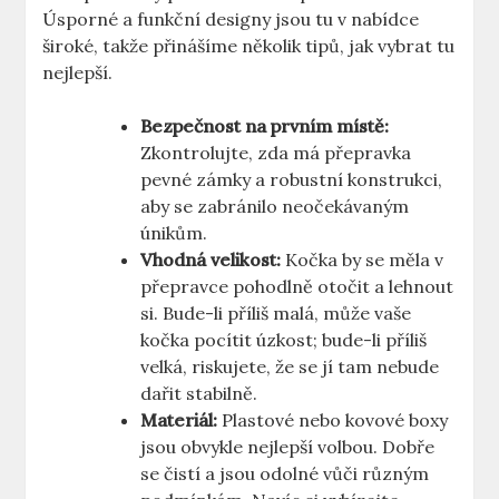
Úsporné a funkční designy jsou tu v nabídce
široké, takže přinášíme několik tipů, jak vybrat tu
nejlepší.
Bezpečnost na prvním místě:
Zkontrolujte, zda má přepravka
pevné zámky a robustní konstrukci,
aby se zabránilo neočekávaným
únikům.
Vhodná velikost:
Kočka by se měla v
přepravce pohodlně otočit a lehnout
si. Bude-li příliš malá, může vaše
kočka pocítit úzkost; bude-li příliš
velká, riskujete, že se jí tam nebude
dařit stabilně.
Materiál:
Plastové nebo kovové boxy
jsou obvykle nejlepší volbou. Dobře
se čistí a jsou odolné vůči různým