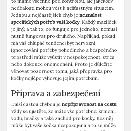
to máme všechno pod kontrolou, ale jakékoliv
nedbalosti mohou vést k nešťastným situacím.
Jednou z nejčastějších chyb je
neznalost
specifických potřeb vaší kočky
. Každý mazlíček
je jiný, a tak to, co funguje pro jednoho, nemusí
nutně fungovat pro druhého. Například, pokud
má váš chlupáč tendenci být nervózní,
ignoreování potřeby pohodlného a bezpečného
prostředí může vyústit v nespokojenost, stres
nebo dokonce onemocnění. Proto je důležité
věnovat pozornost tomu, jaká přepravka pro
kočky nejlépe vyhovuje jejím potřebám.
Příprava a zabezpečení
Další častou chybou je
nepřipravenost na cestu
.
Vždy se ujistěte, že máte vše potřebné: krmení,
vodu, hračky a také záchod pro kočky. Bez něj
může být vaše kočka nespokojená a to se může