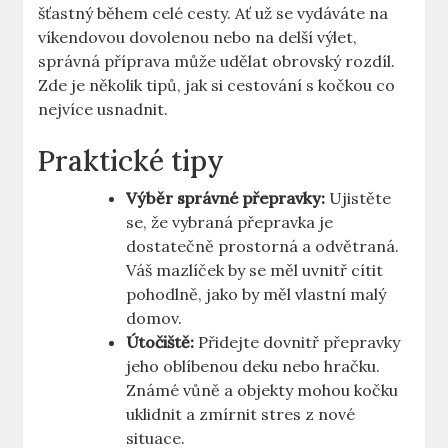
šťastný během celé cesty. Ať už se vydáváte na
víkendovou dovolenou nebo na delší výlet,
správná příprava může udělat obrovský rozdíl.
Zde je několik tipů, jak si cestování s kočkou co
nejvíce usnadnit.
Praktické tipy
Výběr správné přepravky:
Ujistěte
se, že vybraná přepravka je
dostatečně prostorná a odvětraná.
Váš mazlíček by se měl uvnitř cítit
pohodlně, jako by měl vlastní malý
domov.
Útočiště:
Přidejte dovnitř přepravky
jeho oblíbenou deku nebo hračku.
Známé vůně a objekty mohou kočku
uklidnit a zmírnit stres z nové
situace.