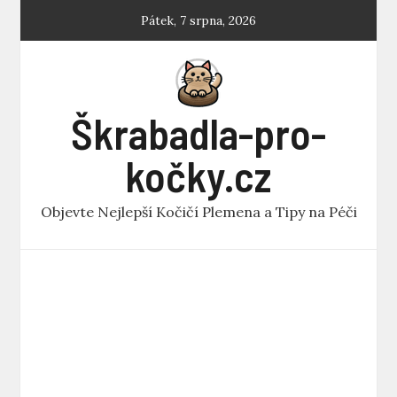
Skip
Pátek, 7 srpna, 2026
to
content
Škrabadla-pro-
kočky.cz
Objevte Nejlepší Kočičí Plemena a Tipy na Péči