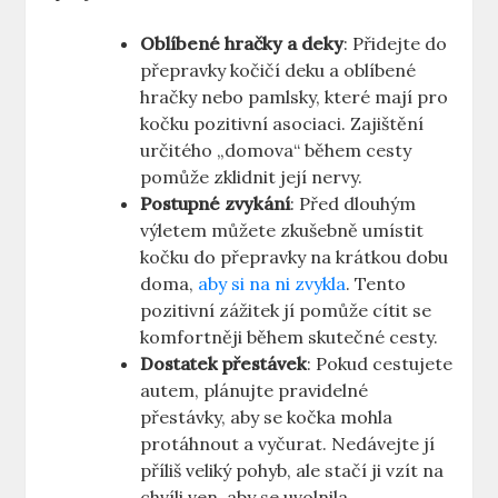
Oblíbené hračky a deky
: Přidejte do
přepravky kočičí deku a oblíbené
hračky nebo pamlsky, které mají pro
kočku pozitivní asociaci. Zajištění
určitého „domova“ během cesty
pomůže zklidnit její nervy.
Postupné zvykání
: Před dlouhým
výletem můžete zkušebně umístit
kočku do přepravky na krátkou dobu
doma,
aby si na ni zvykla
. Tento
pozitivní zážitek jí pomůže cítit se
komfortněji během skutečné cesty.
Dostatek přestávek
: Pokud cestujete
autem, plánujte pravidelné
přestávky, aby se kočka mohla
protáhnout a vyčurat. Nedávejte jí
příliš veliký pohyb, ale stačí ji vzít na
chvíli ven, aby se uvolnila.