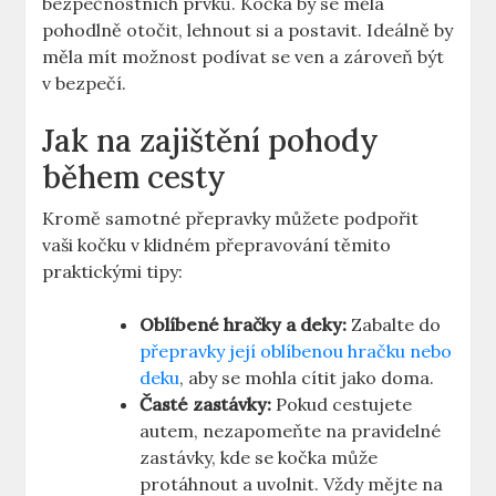
bezpečnostních prvků. Kočka by se měla
pohodlně otočit, lehnout si a postavit. Ideálně by
měla mít možnost podívat se ven a zároveň být
v bezpečí.
Jak na zajištění pohody
během cesty
Kromě samotné přepravky můžete podpořit
vaši kočku v klidném přepravování těmito
praktickými tipy:
Oblíbené hračky a deky:
Zabalte do
přepravky její oblíbenou hračku nebo
deku
, aby se mohla cítit jako doma.
Časté zastávky:
Pokud cestujete
autem, nezapomeňte na pravidelné
zastávky, kde se kočka může
protáhnout a uvolnit. Vždy mějte na