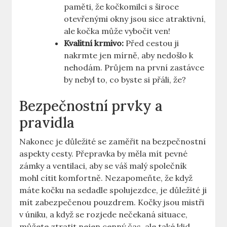
paměti, že kočkomilci s široce
otevřenými okny jsou sice atraktivní,
ale kočka může vybočit ven!
Kvalitní krmivo:
Před cestou ji
nakrmte jen mírně, aby nedošlo k
nehodám. Průjem na první zastávce
by nebyl to, co byste si přáli, že?
Bezpečnostní prvky a
pravidla
Nakonec je důležité se zaměřit na bezpečnostní
aspekty cesty. Přepravka by měla mít pevné
zámky a ventilaci, aby se váš malý společník
mohl cítit komfortně. Nezapomeňte, že když
máte kočku na sedadle spolujezdce, je důležité ji
mít zabezpečenou pouzdrem. Kočky jsou mistři
v úniku, a když se rozjede nečekaná situace,
můžete ztratit nejen cenný čas, ale také klid.