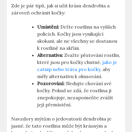
Zde je pár tipů, jak si užít krásu dendrobia a
zároveň ochránit kočky:
Umístění:
Držte rostlinu na vyšších
policích. Kočky jsou vynikající
skokani, ale ne všechny se dostanou
k rostlině na skříni.
Alternativa:
Zvažte pěstování rostlin,
které jsou pro kočky chutné,
jako je
catnip nebo tráva pro kočky
, aby
měly alternativu k okusování.
Pozorování:
Sledujte chování své
kočky. Pokud se zdá, že rostlina ji
znepokojuje, nezapomeňte zvážit
její přemístění.
Navzdory mýtům o jedovatosti dendrobia je
jasné, že tato rostlina může být krásným a