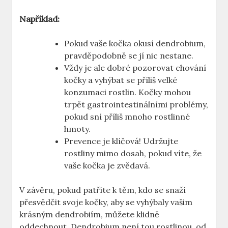
Například:
Pokud vaše kočka okusí dendrobium,
pravděpodobně se jí nic nestane.
Vždy je ale dobré pozorovat chování
kočky a vyhýbat se příliš velké
konzumaci rostlin. Kočky mohou
trpět gastrointestinálními problémy,
pokud sní příliš mnoho rostlinné
hmoty.
Prevence je klíčová! Udržujte
rostliny mimo dosah, pokud víte, že
vaše kočka je zvědavá.
V závěru, pokud patříte k těm, kdo se snaží
přesvědčit svoje kočky, aby se vyhýbaly vašim
krásným dendrobiím, můžete klidně
oddechnout. Dendrobium není tou rostlinou, od