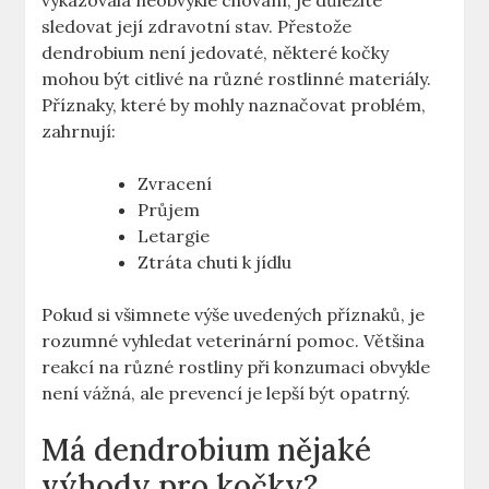
vykazovala neobvyklé chování, je důležité
sledovat její zdravotní stav. Přestože
dendrobium není jedovaté, některé kočky
mohou být citlivé na různé rostlinné materiály.
Příznaky, které by mohly naznačovat problém,
zahrnují:
Zvracení
Průjem
Letargie
Ztráta chuti k jídlu
Pokud si všimnete výše uvedených příznaků, je
rozumné vyhledat veterinární pomoc. Většina
reakcí na různé rostliny při konzumaci obvykle
není vážná, ale prevencí je lepší být opatrný.
Má dendrobium nějaké
výhody pro kočky?