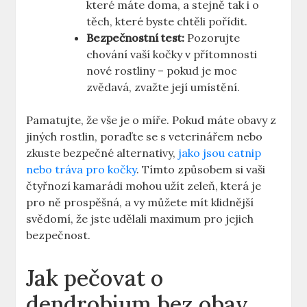
které máte doma, a stejně tak i o
těch, které byste chtěli pořídit.
Bezpečnostní test:
Pozorujte
chování vaší kočky v přítomnosti
nové rostliny – pokud je moc
zvědavá, zvažte její umístění.
Pamatujte, že vše je o míře. Pokud máte obavy z
jiných rostlin, poraďte se s veterinářem nebo
zkuste bezpečné alternativy,
jako jsou catnip
nebo tráva pro kočky
. Tímto způsobem si vaši
čtyřnozí kamarádi mohou užít zeleň, která je
pro ně prospěšná, a vy můžete mít klidnější
svědomí, že jste udělali maximum pro jejich
bezpečnost.
Jak pečovat o
dendrobium bez obav