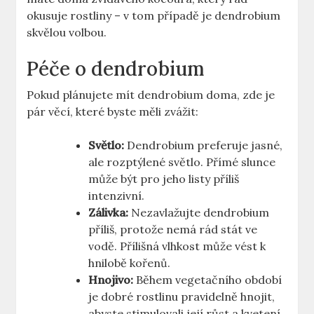
okusuje rostliny – v tom případě je dendrobium
skvělou volbou.
Péče o dendrobium
Pokud plánujete mít dendrobium doma, zde je
pár věcí, které byste měli zvážit:
Světlo:
Dendrobium preferuje jasné,
ale rozptýlené světlo. Přímé slunce
může být pro jeho listy příliš
intenzivní.
Zálivka:
Nezavlažujte dendrobium
příliš, protože nemá rád stát ve
vodě. Přílišná vlhkost může vést k
hnilobě kořenů.
Hnojivo:
Během vegetačního období
je dobré rostlinu pravidelně hnojit,
abyste stimulovali její růst a kvetení.