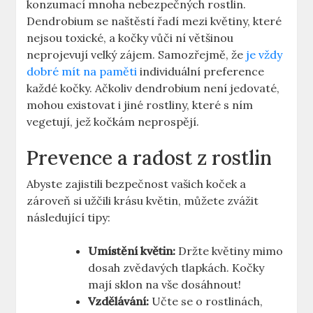
konzumací mnoha nebezpečných rostlin.
Dendrobium se naštěstí řadí mezi květiny, které
nejsou toxické, a kočky vůči ní většinou
neprojevují velký zájem. Samozřejmě, že
je vždy
dobré mít na paměti
individuální preference
každé kočky. Ačkoliv dendrobium není jedovaté,
mohou existovat i jiné rostliny, které s ním
vegetují, jež kočkám neprospějí.
Prevence a radost z rostlin
Abyste zajistili bezpečnost vašich koček a
zároveň si užčili krásu květin, můžete zvážit
následující tipy:
Umístění květin:
Držte květiny mimo
dosah zvědavých tlapkách. Kočky
mají sklon na vše dosáhnout!
Vzdělávání:
Učte se o rostlinách,