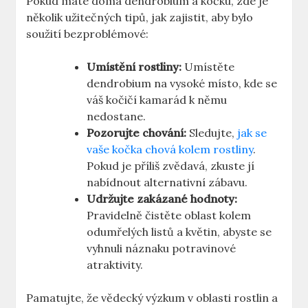
Pokud máte doma dendrobium a kočku, zde je
několik užitečných tipů, jak zajistit, aby bylo
soužití bezproblémové:
Umístění rostliny:
Umístěte
dendrobium na vysoké místo, kde se
váš kočičí kamarád k němu
nedostane.
Pozorujte chování:
Sledujte,
jak se
vaše kočka chová kolem rostliny
.
Pokud je příliš zvědavá, zkuste jí
nabídnout alternativní zábavu.
Udržujte zakázané hodnoty:
Pravidelně čistěte oblast kolem
odumřelých listů a květin, abyste se
vyhnuli náznaku potravinové
atraktivity.
Pamatujte, že vědecký výzkum v oblasti rostlin a