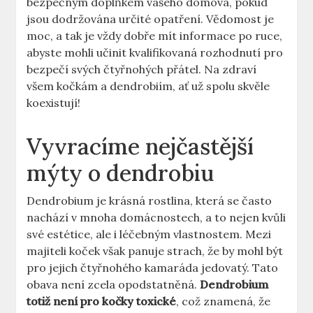
bezpečným doplňkem vašeho domova, pokud
jsou dodržována určité opatření. Vědomost je
moc, a tak je vždy dobře mít informace po ruce,
abyste mohli učinit kvalifikovaná rozhodnutí pro
bezpečí svých čtyřnohých přátel. Na zdraví
všem kočkám a dendrobiím, ať už spolu skvěle
koexistují!
Vyvracíme nejčastější
mýty o dendrobiu
Dendrobium je krásná rostlina, která se často
nachází v mnoha domácnostech, a to nejen kvůli
své estétice, ale i léčebným vlastnostem. Mezi
majiteli koček však panuje strach, že by mohl být
pro jejich čtyřnohého kamaráda jedovatý. Tato
obava není zcela opodstatněná.
Dendrobium
totiž není pro kočky toxické
, což znamená, že