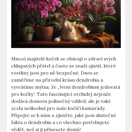
Mnozí majitelé koček se obávají o zdraví svých
chlupatých přátel a často se snaží zjistit, které
rostliny jsou pro ně bezpečné. Dnes se
zaměříme na přírodní krásu dendrobia a
vyvrátíme mýtus, že „Není dendrobium jedovatá
pro kočky“. Tato fascinující orchidej nejenže
dodává domovu jedinečný vzhled, ale je také
zcela neškodná pro naše kočičí kamarády.
Připojte se k nám a zjistěte, jaké jsou skutečné
fakta o dendrobiu a co všechno potřebujete
vědět, než si ji přinesete domů!