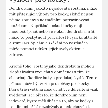
Dendrobium, jakožto nejedovatá rostlina, může
mít přitěžující výhody pro kočky, i když nejsou
přímo spojeny s normálními potravinovými
potřebami. Například, pokud kočky mají
možnost šplhat nebo se v okolí dendrobia hrát,
může to poskytnout příležitost k fyzické aktivitě
a stimulaci. Šplhání a skákání po rostlinách
může pomoci udržet jejich svaly aktivní a
zdravé.
Kromě toho, rostliny jako dendrobium mohou
zlepšit kvalitu vzduchu v domácnosti tím, že
absorbují škodlivé látky a produkují kyslík. Tento
přínos může být zcela prospěšný pro kočky,
které tráví většinu času uvnitř. Je důležité si však
uvědomit, že i přesto, že dendrobium není
jedovaté, byste měli dbát na to, aby se kočky s
rostlinami příliš nezabývaly a nedocházelo k