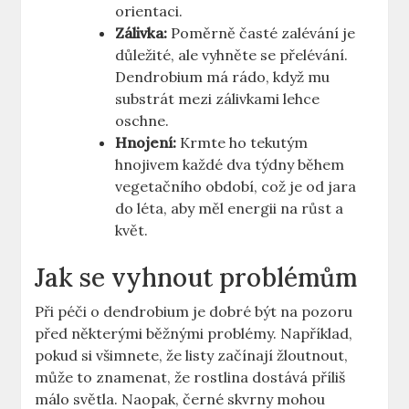
orientaci.
Zálivka:
Poměrně časté zalévání je
důležité, ale vyhněte se přelévání.
Dendrobium má rádo, když mu
substrát mezi zálivkami lehce
oschne.
Hnojení:
Krmte ho tekutým
hnojivem každé dva týdny během
vegetačního období, což je od jara
do léta, aby měl energii na růst a
květ.
Jak se vyhnout problémům
Při péči o dendrobium je dobré být na pozoru
před některými běžnými problémy. Například,
pokud si všimnete, že listy začínají žloutnout,
může to znamenat, že rostlina dostává příliš
málo světla. Naopak, černé skvrny mohou