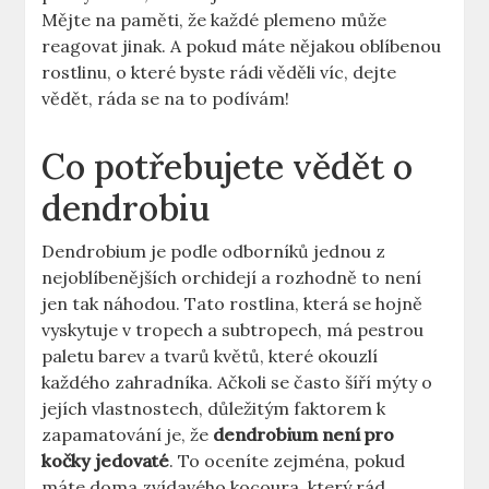
Mějte na paměti, že každé plemeno může
reagovat jinak. A pokud máte nějakou oblíbenou
rostlinu, o které byste rádi věděli víc, dejte
vědět, ráda se na to podívám!
Co potřebujete vědět o
dendrobiu
Dendrobium je podle odborníků jednou z
nejoblíbenějších orchidejí a rozhodně to není
jen tak náhodou. Tato rostlina, která se hojně
vyskytuje v tropech a subtropech, má pestrou
paletu barev a tvarů květů, které okouzlí
každého zahradníka. Ačkoli se často šíří mýty o
jejích vlastnostech, důležitým faktorem k
zapamatování je, že
dendrobium není pro
kočky jedovaté
. To oceníte zejména, pokud
máte doma zvídavého kocoura, který rád