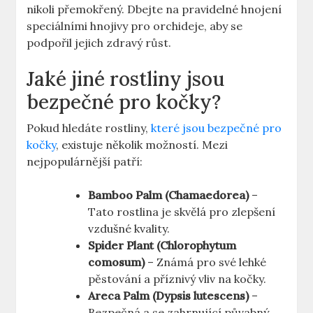
nikoli přemokřený. Dbejte na pravidelné hnojení
speciálními hnojivy pro orchideje, aby se
podpořil jejich zdravý růst.
Jaké jiné rostliny jsou
bezpečné pro kočky?
Pokud hledáte rostliny,
které jsou bezpečné pro
kočky
, existuje několik možností. Mezi
nejpopulárnější patří:
Bamboo Palm (Chamaedorea)
–
Tato rostlina je skvělá pro zlepšení
vzdušné kvality.
Spider Plant (Chlorophytum
comosum)
– Známá pro své lehké
pěstování a příznivý vliv na kočky.
Areca Palm (Dypsis lutescens)
–
Bezpečná a se zahrnující půvabný