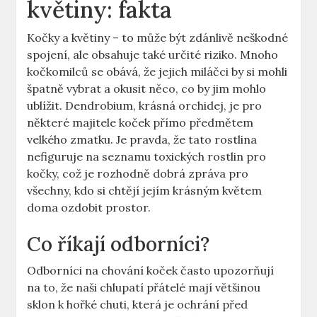
květiny: fakta
Kočky a květiny – to může být zdánlivě neškodné
spojení, ale obsahuje také určité riziko. Mnoho
kočkomilců se obává, že jejich miláčci by si mohli
špatně vybrat a okusit něco, co by jim mohlo
ublížit. Dendrobium, krásná orchidej, je pro
některé majitele koček přímo předmětem
velkého zmatku. Je pravda, že tato rostlina
nefiguruje na seznamu toxických rostlin pro
kočky, což je rozhodně dobrá zpráva pro
všechny, kdo si chtějí jejím krásným květem
doma ozdobit prostor.
Co říkají odborníci?
Odborníci na chování koček často upozorňují
na to, že naši chlupatí přátelé mají většinou
sklon k hořké chuti, která je ochrání před