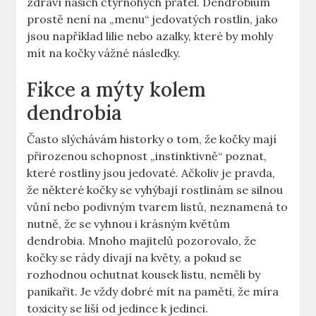
zdraví našich čtyřnohých přátel. Dendrobium
prostě není na „menu“ jedovatých rostlin, jako
jsou například lilie nebo azalky, které by mohly
mít na kočky vážné následky.
Fikce a mýty kolem
dendrobia
Často slýchávám historky o tom, že kočky mají
přirozenou schopnost „instinktivně“ poznat,
které rostliny jsou jedovaté. Ačkoliv je pravda,
že některé kočky se vyhýbají rostlinám se silnou
vůní nebo podivným tvarem listů, neznamená to
nutně, že se vyhnou i krásným květům
dendrobia. Mnoho majitelů pozorovalo, že
kočky se rády dívají na květy, a pokud se
rozhodnou ochutnat kousek listu, neměli by
panikařit. Je vždy dobré mít na paměti, že míra
toxicity se liší od jedince k jedinci.