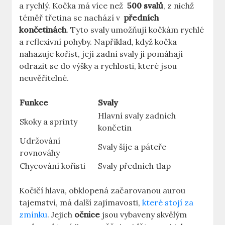
a rychlý. ⁤Kočka​ má ​více než ‍
500⁤ svalů
, z nichž
téměř třetina se nachází v ⁢
předních
končetinách
. Tyto⁤ svaly umožňují kočkám rychlé
a reflexivní pohyby. Například, když ⁢kočka
nahazuje‍ kořist, její zadní svaly ​ji pomáhají
odrazit se‍ do výšky a​ rychlosti, ‌které jsou
neuvěřitelné.
Funkce
Svaly
Hlavní svaly zadních
Skoky a sprinty
končetin
Udržování⁤
Svaly šíje ⁢a páteře
rovnováhy
Chycování ​kořisti
Svaly předních tlap
Kočičí hlava, obklopená⁤ začarovanou aurou
‍tajemství, má‌ další zajímavosti,
které stojí ‍za
zmínku
. Jejich‍
očnice
jsou ‌vybaveny skvělým