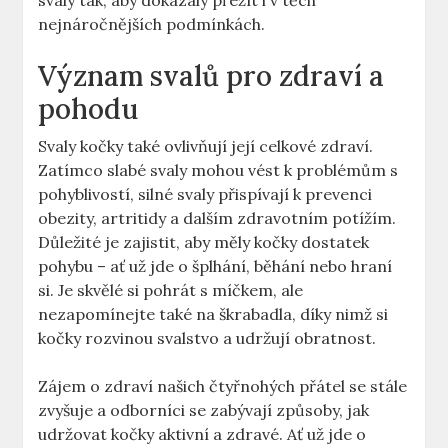
svaly tak, aby dokázaly přežít i v těch
nejnáročnějších podmínkách.
Význam svalů pro zdraví ‍a ​
pohodu
Svaly kočky také ovlivňují ⁣její celkové zdraví.
Zatímco slabé svaly mohou vést k problémům s
⁣pohyblivostí, silné svaly přispívají k prevenci
‍obezity, artritidy a dalším zdravotním potížím.
Důležité je zajistit, aby měly kočky dostatek
pohybu⁣ – ať‌ už jde o šplhání, běhání nebo hraní
si. ‍Je skvělé si pohrát s míčkem, ale
nezapomínejte také na ⁣škrabadla, díky nimž si
kočky rozvinou⁤ svalstvo ⁤a ​udržují obratnost.
Zájem o ‌zdraví našich ‌čtyřnohých ⁤přátel se stále
zvyšuje ⁢a odborníci se zabývají způsoby, jak‌
udržovat ⁢kočky aktivní a zdravé. ⁢Ať už jde o‍