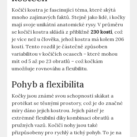
Kočičí⁢ kostra je fascinující téma, které skýtá
⁢mnoho zajímavých⁣ faktů.‌ Stejně jako lidé, i kočky
mají⁣ svoje ‌unikátní‌ anatomické ​rysy. V průměru
se kočičí ⁣kostra ‍skládá z přibližně
230 kostí
, což
je více než ‍u ⁤člověka, jehož kostra má​ kolem 206
kostí. Tento‌ rozdíl je částečně způsoben
‍variabilitou v kočičích ocasech ⁣– které mohou
mít od 5 ‍až po 23 obratlů – což kočkám
umožňuje rovnováhu a​ flexibilitu. ​
Pohyb a flexibilita
Kočky jsou‍ známé svou schopností‍ skákat a ​
protékat se těsnými prostory,‌ což je⁣ do ‍značné
míry ⁣dáno jejich kostrou. Jejich páteř je
extrémně flexibilní⁤ díky​ kombinaci obratlů a
‌pružných vazů.‌ Kočičí nohy jsou také⁢
přizpůsobeny pro rychlý a tichý pohyb. To je na ​