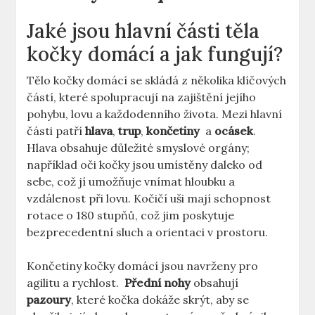
Jaké jsou hlavní ⁣části⁣ těla
kočky⁢ domácí⁤ a jak fungují?
Tělo kočky domácí se skládá‌ z‌ několika⁢ klíčových
​částí, které spolupracují na zajištění jejího
pohybu, lovu a ‌každodenního života. Mezi​ hlavní⁢
části patří
hlava
,
trup
,
končetiny
⁢ a
ocásek
.​
Hlava ⁢obsahuje​ důležité smyslové orgány;
například oči⁤ kočky ⁣jsou umístěny daleko od
sebe, což​ jí umožňuje vnímat hloubku ⁣a
vzdálenost při ‍lovu. Kočičí​ uši mají schopnost
rotace o 180 stupňů,‌ což jim poskytuje
bezprecedentní sluch a ‌orientaci ⁢v prostoru.⁣
Končetiny kočky⁤ domácí jsou navrženy pro
agilitu⁢ a ⁤rychlost. ‌
Přední nohy
obsahují
pazoury
, které ⁤kočka dokáže skrýt, aby ‍se