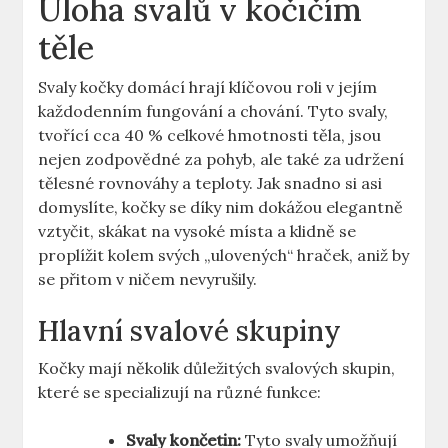
Úloha‌ svalů v kočičím
těle
Svaly⁣ kočky⁤ domácí hrají⁢ klíčovou roli ⁢v jejím⁤
každodenním fungování a ​chování.​ Tyto svaly,
tvořící cca ⁢40 % celkové hmotnosti⁣ těla, ‌jsou
nejen⁣ zodpovědné za pohyb, ale také za udržení
tělesné rovnováhy ​a teploty. Jak ⁣snadno si asi
domyslíte, kočky se díky nim dokážou elegantně
vztyčit, ⁣skákat ⁤na vysoké místa a‌ klidně se
proplížit kolem svých „ulovených“ ‍hraček, aniž by
⁤se⁤ přitom v‌ ničem nevyrušily.
Hlavní svalové​ skupiny
Kočky mají několik důležitých svalových skupin,
které ⁣se specializují​ na různé​ funkce:
Svaly ​končetin:
Tyto ‍svaly umožňují