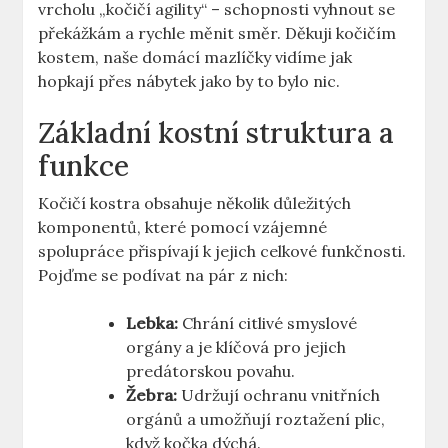
vrcholu „kočičí agility“ – schopnosti ​vyhnout se
překážkám a ⁣rychle měnit směr. Děkuji ⁢kočičím
kostem,‍ naše​ domácí mazlíčky vidíme jak
⁢hopkají přes nábytek‍ jako‍ by ⁢to bylo nic.
Základní⁢ kostní⁣ struktura a‌
funkce
Kočičí kostra obsahuje několik důležitých
komponentů, které pomocí vzájemné
spolupráce přispívají k jejich⁣ celkové funkčnosti.
Pojďme se ‍podívat na pár z ‌nich:
Lebka:
Chrání citlivé smyslové
orgány‍ a ‌je⁢ klíčová pro jejich
predátorskou povahu.
Žebra:
Udržují ochranu vnitřních
orgánů‌ a⁣ umožňují ‍roztažení‍ plic,
když​ kočka dýchá.