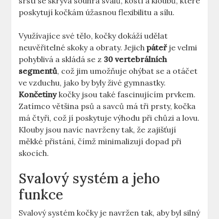
srsti ​se ⁣skrývá souhra svalů, ⁢kostí⁣ a kloubů, které
poskytují kočkám úžasnou​ flexibilitu a sílu.
Využívajíce ​své ‌tělo,​ kočky dokáží‌ udělat
neuvěřitelné⁣ skoky a obraty. Jejich
páteř
je velmi
pohyblivá a skládá se z
30⁢ vertebrálních⁤
segmentů
, což jim umožňuje ohýbat se‍ a ‍otáčet
ve​ vzduchu,⁤ jako⁣ by byly živé gymnastky.
Končetiny
kočky jsou také fascinujícím prvkem.
Zatímco většina psů⁣ a savců má ⁤tři⁤ prsty, kočka
má čtyři, což⁣ jí poskytuje výhodu při chůzi ​a lovu.⁤
Klouby jsou navíc ⁢navrženy tak, že zajišťují
měkké přistání,​ čímž‌ minimalizují ‌dopad při
skocích.
Svalový systém​ a jeho
funkce
Svalový systém kočky je navržen‌ tak, aby byl​ silný‌