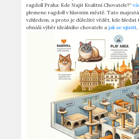
ragdoll Praha: ‍Kde​ Najít Kvalitní Chovatele?“
vá
plemene ragdoll⁣ v hlavním městě. Tato majestá
vzhledem, a proto ​je⁣ důležité vědět, kde ‍hleda
obnáší výběr ideálního chovatele a
jak se ujistit
,