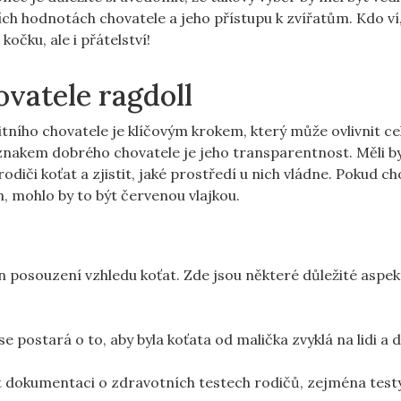
ních ‌hodnotách chovatele a jeho přístupu k zvířatům. Kdo ví
očku, ale i přátelství!
ovatele ragdoll
itního chovatele je ‌klíčovým krokem, ⁤který může ovlivnit ce
nakem dobrého chovatele je jeho transparentnost. Měli ⁣b
odiči koťat a zjistit, ⁤jaké ‍prostředí u​ nich vládne. Pokud c
 ‍mohlo by to ‌být červenou vlajkou.
n posouzení vzhledu ⁣koťat.⁢ Zde jsou některé důležité aspek
​ postará o to, aby byla koťata od‍ malička zvyklá ⁤na ⁤lidi a d
 dokumentaci ‌o zdravotních ⁤testech rodičů,⁣ zejména testy