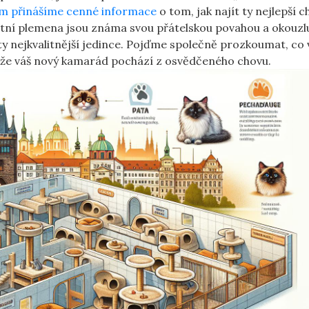
m přinášíme cenné informace
o⁤ tom, jak najít ty nejlepší 
tní plemena jsou⁢ známa ⁣svou přátelskou povahou a‌ okouzl
t ty nejkvalitnější jedince.‌ Pojďme společně prozkoumat,‍ co
 že‍ váš nový ⁤kamarád pochází z osvědčeného‌ chovu.