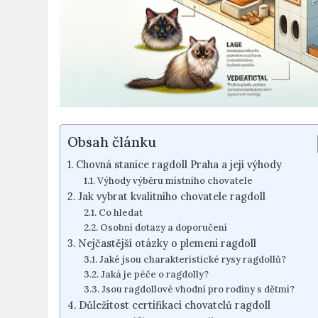
Obsah článku
Chovná⁣ stanice ragdoll Praha a ⁢její výhody
Výhody výběru místního chovatele
Jak⁤ vybrat kvalitního chovatele ragdoll
Co⁢ hledat
Osobní‌ dotazy a doporučení
Nejčastější ⁢otázky‌ o⁣ plemeni ragdoll
Jaké ‌jsou charakteristické rysy ragdollů?
Jaká je péče o ragdolly?
Jsou ragdollové ⁤vhodní pro rodiny⁤ s dětmi?
Důležitost ‌certifikací chovatelů ragdoll