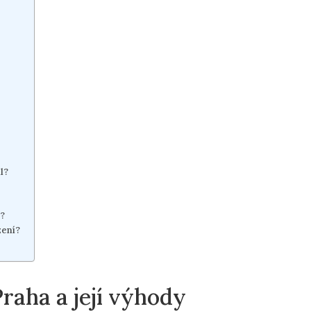
l?
e?
zení?
raha a ⁢její výhody