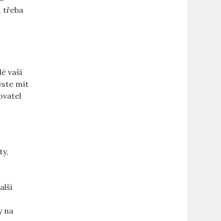
, třeba
lé vaší
yste mít
hovatel
ty,
alší
 ‍na