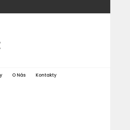
z
y
O Nás
Kontakty