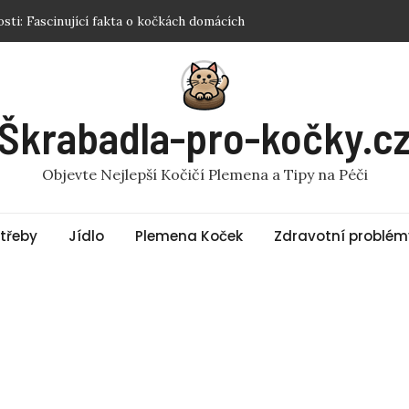
y pro kočku: Jak vybrat tu správnou?
tý pro kočky? Fakta a rady
 pro kočky? Odpověď vás překvapí!
ku Sphynx? Nejlepší Tipy a Produkty
Škrabadla-pro-kočky.c
Objevte Nejlepší Kočičí Plemena a Tipy na Péči
třeby
Jídlo
Plemena Koček
Zdravotní problém