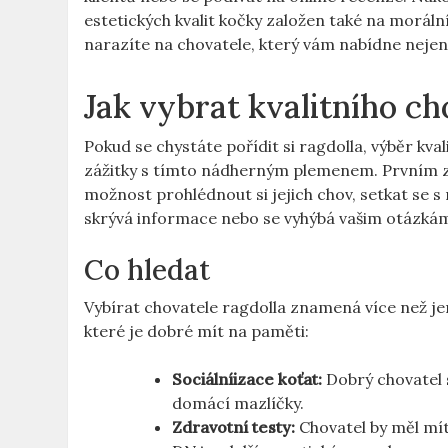
estetických⁤ kvalit kočky‌ založen také na morál
narazíte na chovatele, který vám nabídne nejen ⁢k
Jak⁤ vybrat kvalitního ch
Pokud se chystáte pořídit si ragdolla, výběr⁤ kval
zážitky s tímto nádherným plemenem.‌ Prvním z
možnost prohlédnout si jejich chov,⁣ setkat ‍se s r
skrývá informace nebo ‌se vyhýbá vašim otázkám,
Co⁢ hledat
Vybírat ⁣chovatele ragdolla znamená více ⁤než ​je
které je dobré‌ mít ‍na paměti:
Sociálníizace koťat:
Dobrý chovatel se
‌domácí​ mazlíčky.
Zdravotní⁤ testy:
Chovatel by měl mít