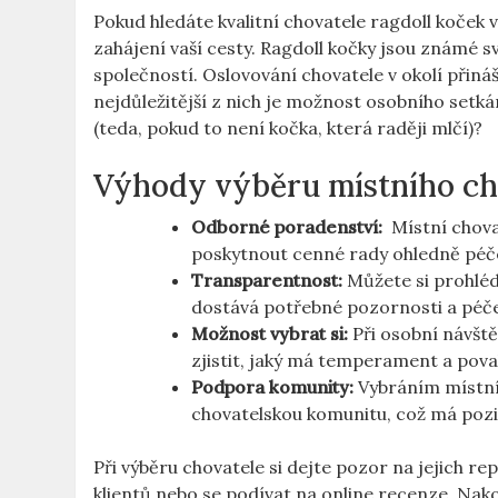
Pokud hledáte kvalitní ‌chovatele ragdoll koček 
zahájení vaší cesty. Ragdoll kočky jsou ⁢známé 
⁤společností. Oslovování chovatele ‍v okolí přiná
nejdůležitější z nich je možnost osobního setkání. 
(teda, pokud to⁣ není kočka, ⁣která raději mlčí)?
Výhody výběru místního ch
Odborné poradenství:
⁣ Místní chova
poskytnout cenné rady ohledně péče, 
Transparentnost:
Můžete si prohlédno
dostává potřebné pozornosti a péč
Možnost⁤ vybrat si:
Při osobní⁤ návště
zjistit, jaký má temperament a pova
Podpora⁣ komunity:
Vybráním místní
chovatelskou komunitu, což má pozi
Při výběru chovatele si ⁢dejte pozor⁢ na jejich ⁤
klientů ​nebo⁤ se podívat na online recenze. Nak