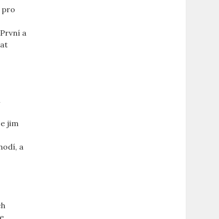
o pro
 První a
t ​
⁣
e ⁤jim
odí, a​
ch
le