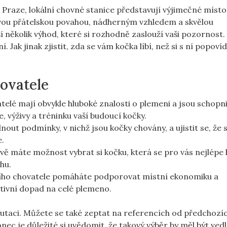
v Praze, lokální chovné⁤ stanice představují výjimečné míst
svou přátelskou ‌povahou, nádherným vzhledem⁤ a skvělou
ší několik výhod, které si rozhodně zaslouží vaši ⁢pozornost.
Jak jinak zjistit, zda se ​vám‌ kočka líbí, než si s ní popovída
ovatele
telé mají​ obvykle hluboké znalosti o plemeni a jsou schopni
výživy a tréninku‌ vaší budoucí kočky.
ut podmínky,⁢ v nichž jsou kočky chovány, a ujistit‍ se, že ⁣s
e.
vě máte možnost ‌vybrat si kočku, která se pro vás nejlépe h
hu.
ho⁣ chovatele ⁣pomáháte podporovat místní ekonomiku a‌
tivní dopad na celé plemeno.
reputaci. Můžete se také zeptat​ na referencích od předchozí
onec je důležité si uvědomit, že takový výběr by měl být ved