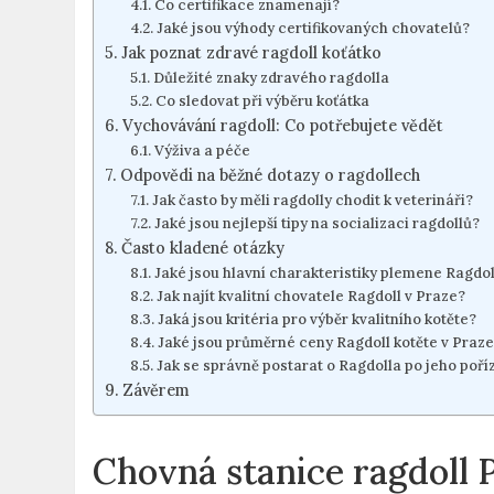
Co‌ certifikace znamenají?
Jaké jsou výhody⁢ certifikovaných chovatelů?
Jak poznat zdravé ragdoll koťátko
Důležité znaky zdravého‌ ragdolla
Co sledovat při výběru koťátka
Vychovávání ragdoll:‌ Co potřebujete vědět
Výživa a⁣ péče
Odpovědi na běžné⁢ dotazy o ⁢ragdollech
Jak často by měli ragdolly chodit ⁢k veterináři?
Jaké‍ jsou nejlepší tipy na ⁣socializaci ragdollů?
Často kladené otázky
Jaké jsou ⁢hlavní charakteristiky plemene Ragdol
Jak najít kvalitní chovatele⁢ Ragdoll v Praze?
Jaká jsou kritéria⁢ pro ⁣výběr kvalitního kotěte?
Jaké jsou průměrné‍ ceny Ragdoll kotěte v ⁤Praz
Jak se správně postarat o Ragdolla po jeho poří
Závěrem
Chovná⁣ stanice ragdoll P