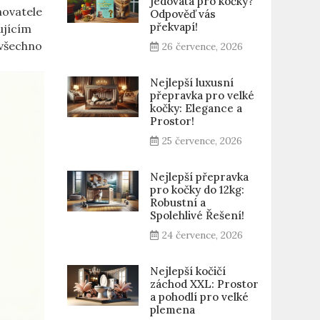
jedovatá pro kočky?
chovatele
Odpověď vás
překvapí!
ujícím
‌ všechno
26 července, 2026
Nejlepší luxusní
přepravka pro velké
kočky: Elegance a
Prostor!
25 července, 2026
Nejlepší přepravka
pro kočky do 12kg:
Robustní a
Spolehlivé Řešení!
24 července, 2026
Nejlepší kočičí
záchod XXL: Prostor
a pohodlí pro velké
plemena