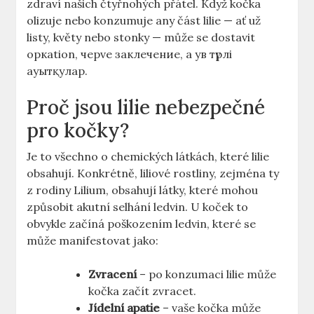
zdraví našich čtyřnohých přátel. Když kočka
olizuje nebo konzumuje any část lilie — ať už
listy, květy nebo stonky — může se dostavit
оркation, черve заклечение, а yв түрлі
ауытқулар.
Proč jsou lilie nebezpečné
pro kočky?
Je to všechno o chemických látkách, které lilie
obsahují. Konkrétně, liliové rostliny, zejména ty
z rodiny Lilium, obsahují látky, které mohou
způsobit akutní selhání ledvin. U koček to
obvykle začíná poškozením ledvin, které se
může manifestovat jako:
Zvracení
– po konzumaci lilie může
kočka začít zvracet.
Jídelní apatie
– vaše kočka může