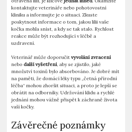
otrávena lilií, je klíčové
jednat ihned
. Okamžitě
kontaktujte veterináře nebo pohotovostní
kliniku a informujte je o situaci. Zkuste
poskytnout informace o tom, jakou lilii vaše
kočka mohla sníst, a kdy se tak stalo. Rychlost
reakce může být rozhodující v léčbě a
uzdravení.
Veterinář může doporučit
vyvolání zvracení
nebo
další vyšetření
, aby se zjistilo, jaké
množství toxinů bylo absorbováno. Je dobré mít
na paměti, že domácí léky typu „četná přírodní
léčba“ mohou zhoršit situaci, a proto je lepší se
obrátit na odborníky. Udržování klidu a rychlé
jednání mohou vážně přispět k záchraně života
vaší kočky.
Závěrečné poznámky