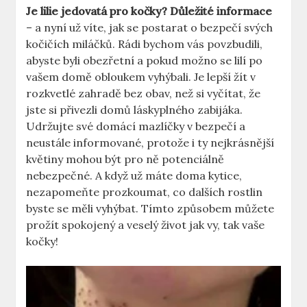
Je lilie jedovatá pro kočky? Důležité informace
– a nyní už víte, jak se postarat o bezpečí svých
kočičích miláčků. Rádi bychom vás povzbudili,
abyste byli obezřetní a pokud možno se lilí po
vašem domě obloukem vyhýbali. Je lepší žít v
rozkvetlé zahradě bez obav, než si vyčítat, že
jste si přivezli domů láskyplného zabijáka.
Udržujte své domácí mazlíčky v bezpečí a
neustále informované, protože i ty nejkrásnější
květiny mohou být pro ně potenciálně
nebezpečné. A když už máte doma kytice,
nezapomeňte prozkoumat, co dalších rostlin
byste se měli vyhýbat. Tímto způsobem můžete
prožít spokojený a veselý život jak vy, tak vaše
kočky!