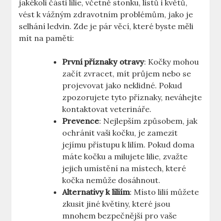
jakékoli části lilie, včetně stonku, listů i květů,
vést k vážným zdravotním problémům, jako je
selhání ledvin. Zde je pár věcí, které byste měli
mít na paměti:
První příznaky otravy
: Kočky mohou
začít zvracet, mít průjem nebo se
projevovat jako neklidné. Pokud
zpozorujete tyto příznaky, neváhejte
kontaktovat veterináře.
Prevence
: Nejlepším způsobem, jak
ochránit vaši kočku, je zamezit
jejímu přístupu k lilím. Pokud doma
máte kočku a milujete lilie, zvažte
jejich umístění na místech, které
kočka nemůže dosáhnout.
Alternativy k liliím
: Místo lilií můžete
zkusit jiné květiny, které jsou
mnohem bezpečnější pro vaše