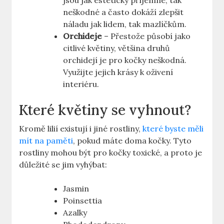
jsou jak esteticky příjemné, tak
neškodné a často dokáží zlepšit
náladu jak lidem, tak mazlíčkům.
Orchideje
– Přestože působí jako
citlivé květiny, většina druhů
orchidejí je pro kočky neškodná.
Využijte jejich krásy k oživení
interiéru.
Které květiny se vyhnout?
Kromě lilií existují i jiné rostliny,
které byste měli
mít na paměti
, pokud máte doma kočky. Tyto
rostliny mohou být pro kočky toxické, a proto je
důležité se jim vyhýbat:
Jasmin
Poinsettia
Azalky