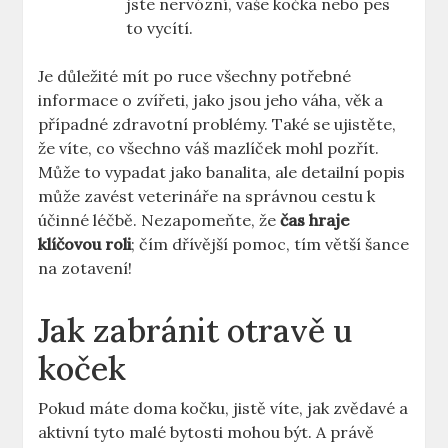
jste nervózní, vaše kočka nebo pes
to vycítí.
Je důležité mít po ruce všechny potřebné
informace o zvířeti, jako jsou jeho váha, věk a
případné zdravotní problémy. Také se ujistěte,
že víte, co všechno váš mazlíček mohl pozřít.
Může to vypadat jako banalita, ale detailní popis
může zavést veterináře na správnou cestu k
účinné léčbě. Nezapomeňte, že
čas hraje
klíčovou roli
; čím dřívější pomoc, tím větší šance
na zotavení!
Jak zabránit otravě u
koček
Pokud máte doma kočku, jistě víte, jak zvědavé a
aktivní tyto malé bytosti mohou být. A právě