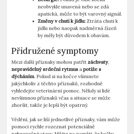
neobvykle unavená nebo se zdá
apatická, může to být varovný signál.
Změny v chuti k jídlu:
Ztráta chuti k
jídlu nebo naopak nadměrná žízeň
by měly být důvodem k obavám.
Přidružené symptomy
Mezi další příznaky mohou patřit
záchvaty
,
nepravidelný srdeční rytmus
a
potíže s
dýcháním
. Pokud si na kočce všimnete
jakýchkoliv z těchto příznaků, rozhodně
vyhledejte veterinární pomoc. Někdy si lidé
nevšimnou příznaků včas a situace se může
zhoršit, takže je lepší být opatrný.
Vědění, jak se liší jednotlivé příznaky, vám může
pomoci rychle rozeznat potenciálně
nebezpečné stavy. Mějte na paměti, že kočky