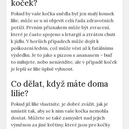
koček?
Pokud by vaše kočka snědla byť jen malý kousek
lilie, může se u ní objevit celá řada zdravotních
potíží. Prvním příznakem může být zvracení,
které je často spojeno s letargií a ztrátou chuti
k jídlu. V horších případech může dojít k
poškození ledvin, což může vést až k fatálnímu
výsledku. Je to jako s pizzou s ananasem – buď
to milujete, nebo nenávidíte, ale v případě koček
je lepší se lilie úplně vyhnout.
Co dělat, když máte doma
lilie?
Pokud již lilie vlastníte, je dobré zvážit, jak je
umístit tak, aby se k nim vaše kočka nemohla
dostat. Můžete se také zamyslet nad jejich
výměnou za jiné květiny, které jsou pro kočky