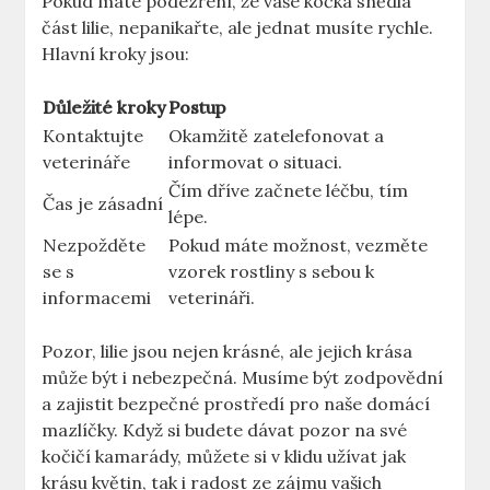
Pokud máte podezření, že vaše kočka snědla
část lilie, nepanikařte, ale jednat musíte rychle.
Hlavní kroky jsou:
Důležité kroky
Postup
Kontaktujte
Okamžitě zatelefonovat a
veterináře
informovat o situaci.
Čím dříve začnete léčbu, tím
Čas je zásadní
lépe.
Nezpožděte
Pokud máte možnost, vezměte
se s
vzorek rostliny s sebou k
informacemi
veterináři.
Pozor, lilie jsou nejen krásné, ale jejich krása
může být i nebezpečná. Musíme být zodpovědní
a zajistit bezpečné prostředí pro naše domácí
mazlíčky. Když si budete dávat pozor na své
kočičí kamarády, můžete si v klidu užívat jak
krásu květin, tak i radost ze zájmu vašich