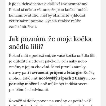
k jídlu, dehydrataci a další vážné symptomy.
Pokud si někdo všimne, že jeho kočka mohla
konzumovat lilie, měl by okamžitě vyhledat
veterinární pomoc. Rychlá reakce může
zachránit život.
Jak poznám, že moje kočka
snědla lilii?
Pokud máte podezření, že vaše kočka snědla lilii,
je důležité sledovat jakékoliv příznaky nebo
změny v jejím chování. Mezi první známky
otravy patří
zvracení
,
průjem
a
letargie
. Kočky
mohou také mít
neobvyklý zápach z tlamy
nebo
poruchy močení
, což může být indikátorem
problémů s ledvinami.
Rovněž si dejte pozor na změny v apetitě vaší