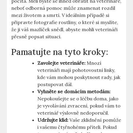
počítá. Měli byste se ihned obrátit na veterináře,
neboť odborná pomoc může znamenat rozdíl
mezi životem a smrtí. V ideálním případě si
připravte fotografie rostliny, o které si myslíte,
že ji váš mazlíček snědl, abyste mohli veterináři
přesně popsat situaci.
Pamatujte na tyto kroky:
Zavolejte veterináře:
Mnozí
veterináři mají pohotovostní linky,
kde vám mohou poskytnout rady, jak
postupovat dál.
Vyhněte se domácím metodám:
Nepokoušejte se o léčbu doma, jako
je vyvolávání zvracení, pokud vám to
veterinář výslovně nedoporučil.
Udržujte klid:
Vaše zklidnění pomůže
i vašemu čtyřnohému příteli. Pokud