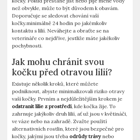
kočky. Pokud přestane jíst nebo pije méně vody
než obvykle, může to být důvodem k obavám.
Doporučuje se sledovat chování vaší
kočky.minimálně 24 hodin po jakémkoliv
kontaktu s lilií. Neváhejte a obraťte se na
veterináře co nejdříve, jestliže máte jakékoliv
pochybnosti.
Jak mohu chránit svou
kočku před otravou lilií?
Existuje několik kroků, které můžete
podniknout, abyste minimalizovali riziko otravy
vaší kočky. Prvním a nejdůležitějším krokem je
odstranit lilie z prostředí
, kde kočka žije. To
zahrnuje jakýkoliv druh lilií, ať už jsou v květináči,
ve váze nebo na zahradě. Zvažte použití
alternativních rostlin, které jsou bezpečné pro
kočky, jakými jsou třeba
odrůdy trávy
nebo