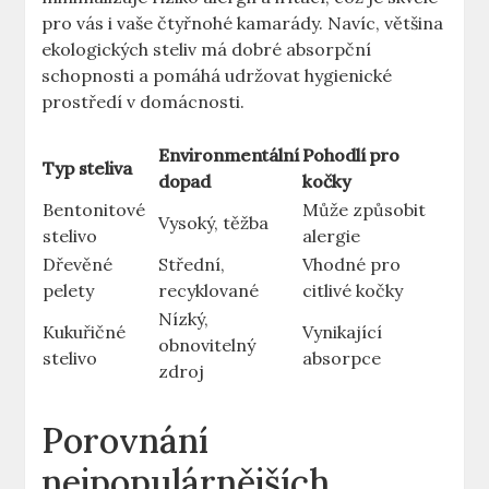
pro vás i vaše čtyřnohé kamarády. Navíc, většina
ekologických steliv má dobré absorpční
schopnosti a pomáhá udržovat hygienické
prostředí v domácnosti.
Environmentální
Pohodlí pro
Typ steliva
dopad
kočky
Bentonitové
Může způsobit
Vysoký, těžba
stelivo
alergie
Dřevěné
Střední,
Vhodné pro
pelety
recyklované
citlivé kočky
Nízký,
Kukuřičné
Vynikající
obnovitelný
stelivo
absorpce
zdroj
Porovnání
nejpopulárnějších