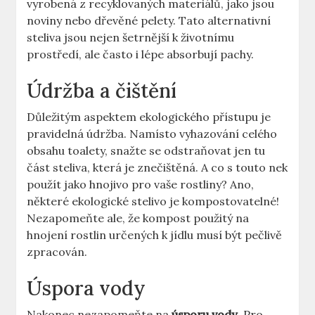
vyrobená z recyklovaných materiálů, jako jsou
noviny nebo dřevěné pelety. Tato alternativní
steliva jsou nejen šetrnější k životnímu
prostředí, ale často i lépe absorbují pachy.
Údržba a čištění
Důležitým aspektem ekologického přístupu je
pravidelná údržba. Namísto vyhazování celého
obsahu toalety, snažte se odstraňovat jen tu
část steliva, která je znečištěná. A co s touto nek
použít jako hnojivo pro vaše rostliny? Ano,
některé ekologické stelivo je kompostovatelné!
Nezapomeňte ale, že kompost použitý na
hnojení rostlin určených k jídlu musí být pečlivě
zpracován.
Úspora vody
Nakonec nezapomeňte na
úsporu vody
. Pro