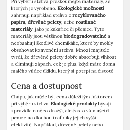
Při výběru steliva přezkoumejte materiály, ze
kterých je vyrobeno.
Ekologické možnosti
zahrnují například stelivo z
recyklovaného
papíru
,
dřevěné pelety
, nebo
rostlinné
materiály
, jako je kukuřice či pšenice. Tyto
materiály jsou většinou
biodegradovatelné
a
neobsahují škodlivé chemikálie, které by mohly
obsahovat konvenční steliva. Mnozí majitelé
tvrdí, že dřevěné pelety dobře absorbují vlhkost
a eliminují zápach, což je plus, když máte doma
malého vůdce úklidu, který si potrpí na čistotě.
Cena a dostupnost
Chápu, jak může být cena důležitým faktorem
při výběru steliva.
Ekologické produkty
bývají
zpravidla o něco dražší, ale často vám ušetří
peníze na dlouhou trať díky jejich vyšší
efektivitě. Například, dřevěné pelety nebo