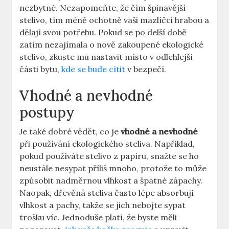
nezbytné. Nezapomeňte, že čím špinavější
stelivo, tím méně ochotně vaši mazlíčci hrabou a
dělají svou potřebu. Pokud se po delší době
zatím nezajímala o nově zakoupené ekologické
stelivo, zkuste mu nastavit místo v odlehlejší
části bytu,
kde se bude cítit
v bezpečí.
Vhodné a nevhodné
postupy
Je také dobré vědět, co je
vhodné a nevhodné
při používání ekologického steliva. Například,
pokud používáte stelivo z papíru, snažte se ho
neustále nesypat příliš mnoho, protože to může
způsobit nadměrnou vlhkost a špatné zápachy.
Naopak, dřevěná steliva často lépe absorbují
vlhkost a pachy, takže se jich nebojte sypat
trošku víc. Jednoduše platí, že byste měli