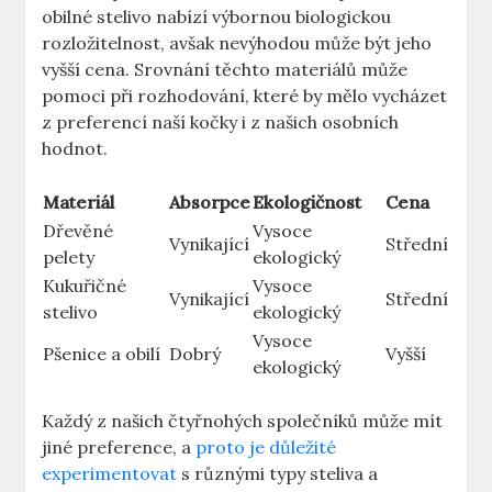
obilné stelivo nabízí výbornou biologickou
rozložitelnost, avšak nevýhodou může být jeho
vyšší cena. Srovnání těchto materiálů může
pomoci při rozhodování, které by mělo vycházet
z preferencí naší kočky i z našich osobních
hodnot.
Materiál
Absorpce
Ekologičnost
Cena
Dřevěné
Vysoce
Vynikající
Střední
pelety
ekologický
Kukuřičné
Vysoce
Vynikající
Střední
stelivo
ekologický
Vysoce
Pšenice a obilí
Dobrý
Vyšší
ekologický
Každý z našich čtyřnohých společníků může mít
jiné preference, a
proto je důležité
experimentovat
s různými typy steliva a