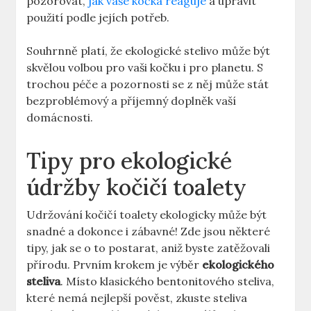
pozorovat,
jak vaše kočka reaguje
a upravit
použití podle jejích potřeb.
Souhrnně platí, že ekologické stelivo může být
skvělou volbou pro vaši kočku i pro planetu. S
trochou péče a pozornosti se z něj může stát
bezproblémový a příjemný doplněk vaší
domácnosti.
Tipy pro ekologické
údržby kočičí toalety
Udržování kočičí toalety ekologicky může být
snadné a dokonce i zábavné! Zde jsou některé
tipy, jak se o to postarat, aniž byste zatěžovali
přírodu. Prvním krokem je výběr
ekologického
steliva
. Místo klasického bentonitového steliva,
které nemá nejlepší pověst, zkuste steliva