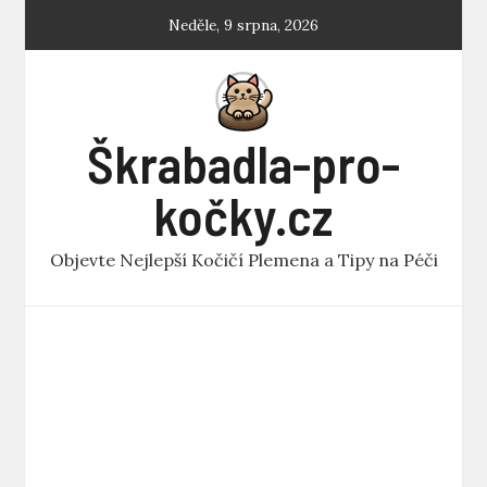
Skip
Neděle, 9 srpna, 2026
to
content
Škrabadla-pro-
kočky.cz
Objevte Nejlepší Kočičí Plemena a Tipy na Péči