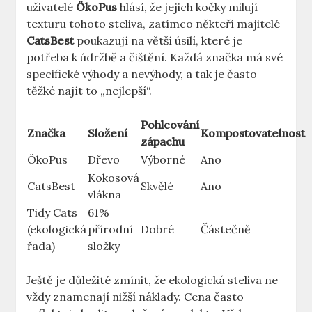
uživatelé
ÖkoPus
hlásí, že jejich kočky milují
texturu tohoto steliva, zatímco někteří majitelé
CatsBest
poukazují na větší úsilí, které je
potřeba k údržbě a čištění. Každá značka má své
specifické výhody a nevýhody, a tak je často
těžké najít to „nejlepší“.
Pohlcování
Značka
Složení
Kompostovatelnost
zápachu
ÖkoPus
Dřevo
Výborné
Ano
Kokosová
CatsBest
Skvělé
Ano
vlákna
Tidy Cats
61%
(ekologická
přírodní
Dobré
Částečně
řada)
složky
Ještě je důležité zmínit, že ekologická steliva ne
vždy znamenají nižší náklady. Cena často