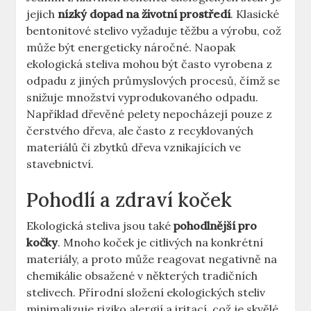
jejich
nízký dopad na životní prostředí
. Klasické
bentonitové stelivo vyžaduje těžbu a výrobu, což
může být energeticky náročné. Naopak
ekologická steliva mohou být často vyrobena z
odpadu z jiných průmyslových procesů, čímž se
snižuje množství vyprodukovaného odpadu.
Například dřevěné pelety nepocházejí pouze z
čerstvého dřeva, ale často z recyklovaných
materiálů či zbytků dřeva vznikajících ve
stavebnictví.
Pohodlí a zdraví koček
Ekologická steliva jsou také
pohodlnější pro
kočky
. Mnoho koček je citlivých na konkrétní
materiály, a proto může reagovat negativně na
chemikálie obsažené v některých tradičních
stelivech. Přírodní složení ekologických steliv
minimalizuje riziko alergií a iritací, což je skvělé