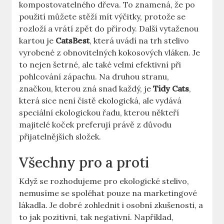
kompostovatelného dřeva. To znamená, že po
použití můžete stěží mít výčitky, protože se
rozloží a vrátí zpět do přírody. Další vytaženou
kartou je
CatsBest
, která uvádí na trh stelivo
vyrobené z obnovitelných kokosových vláken. Je
to nejen šetrné, ale také velmi efektivní při
pohlcování zápachu. Na druhou stranu,
značkou, kterou zná snad každý, je
Tidy Cats
,
která sice není čistě ekologická, ale vydává
speciální ekologickou řadu, kterou někteří
majitelé koček preferují právě z důvodu
přijatelnějších složek.
Všechny pro a proti
Když se rozhodujeme pro ekologické stelivo,
nemusíme se spoléhat pouze na marketingové
lákadla. Je dobré zohlednit i osobní zkušenosti, a
to jak pozitivní, tak negativní. Například,