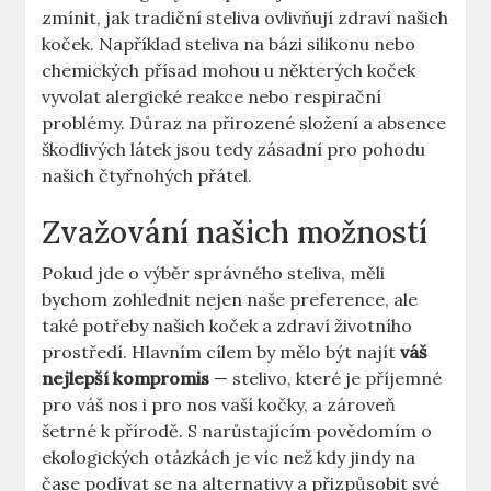
zmínit, jak tradiční steliva ovlivňují zdraví našich
koček. Například steliva na bázi silikonu nebo
chemických přísad mohou u některých koček
vyvolat alergické reakce nebo respirační
problémy. Důraz na přirozené složení a absence
škodlivých látek jsou tedy zásadní pro pohodu
našich čtyřnohých přátel.
Zvažování našich možností
Pokud jde o výběr správného steliva, měli
bychom zohlednit nejen naše preference, ale
také potřeby našich koček a zdraví životního
prostředí. Hlavním cílem by mělo být najít
váš
nejlepší kompromis
— stelivo, které je příjemné
pro váš nos i pro nos vaší kočky, a zároveň
šetrné k přírodě. S narůstajícím povědomím o
ekologických otázkách je víc než kdy jindy na
čase podívat se na alternativy a přizpůsobit své