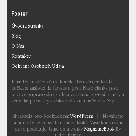
Footer
Úvodní stránka
Blog
O Nás
Kontakty
Ochrana Osobních Údajů
Jsme tým nadšenců do koček, kteří věří, že každá
kočka si zaslouží královskou péči. Naše články jsou
pečlivě připravovány s ohledem na nejnovější trendy a
vědecké poznatky v oblasti chovu a péče o kočky.
Škrabadla-pro-kočky.cz na:
WordPress
|
Neváhejte
a ponořte se do světa našich článků. Vaše kočka vám
za to poděkuje. Jsme online díky
MagazineBook
By
OdieThemes