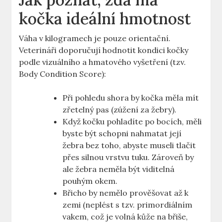
kočka ideální hmotnost
Váha v kilogramech je pouze orientační.
Veterináři doporučují hodnotit kondici kočky
podle vizuálního a hmatového vyšetření (tzv.
Body Condition Score):
Při pohledu shora by kočka měla mít
zřetelný pas (zúžení za žebry).
Když kočku pohladíte po bocích, měli
byste být schopni nahmatat její
žebra bez toho, abyste museli tlačit
přes silnou vrstvu tuku. Zároveň by
ale žebra neměla být viditelná
pouhým okem.
Břicho by nemělo prověšovat až k
zemi (neplést s tzv. primordiálním
vakem, což je volná kůže na břiše,