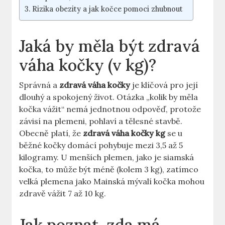
Rizika obezity a jak kočce pomoci zhubnout
Jaká by měla být zdravá
váha kočky (v kg)?
Správná a
zdravá váha kočky
je klíčová pro její
dlouhý a spokojený život. Otázka „kolik by měla
kočka vážit“ nemá jednotnou odpověď, protože
závisí na plemeni, pohlaví a tělesné stavbě.
Obecně platí, že
zdravá váha kočky kg
se u
běžné kočky domácí pohybuje mezi 3,5 až 5
kilogramy. U menších plemen, jako je siamská
kočka, to může být méně (kolem 3 kg), zatímco
velká plemena jako Mainská mývalí kočka mohou
zdravě vážit 7 až 10 kg.
Jak poznat, zda má