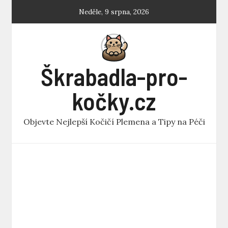
Skip
Neděle, 9 srpna, 2026
to
content
Škrabadla-pro-
kočky.cz
Objevte Nejlepší Kočičí Plemena a Tipy na Péči