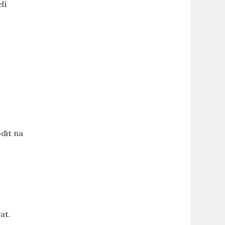
lí
dit na
at.