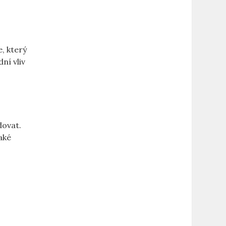
, který
ní vliv
dovat.
aké