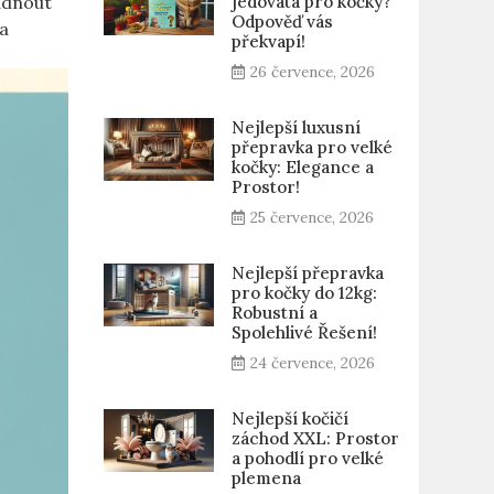
jedovatá pro kočky?
ládnout
Odpověď vás
la
překvapí!
26 července, 2026
Nejlepší luxusní
přepravka pro velké
kočky: Elegance a
Prostor!
25 července, 2026
Nejlepší přepravka
pro kočky do 12kg:
Robustní a
Spolehlivé Řešení!
24 července, 2026
Nejlepší kočičí
záchod XXL: Prostor
a pohodlí pro velké
plemena