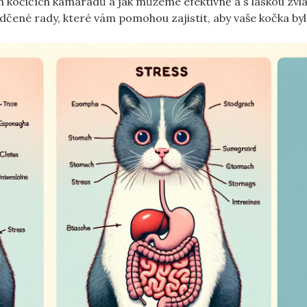
ich kočičích kamarádů a jak můžeme efektivně a s láskou zv
vědčené rady, které vám pomohou zajistit, aby vaše kočka by