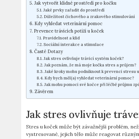
Jak vytvořit klidné prostředí pro kočku
Jaké prvky zařadit do prostředí
Důležitost čichového a zrakového stimulování
Kdy vyhledat veterinární pomoc
Prevence trávicích potíží u koček
Pravidelnost a klid
Sociální interakce a stimulace
Časté Dotazy
Jak stres ovlivňuje trávicí systém koček?
Jak poznám, že má moje kočka stres a průjem?
Jaké kroky mohu podniknout k prevenci stresu u
Kdy bych měl(a) vyhledat veterinární pomoc?
Jak mohu pomoci své kočce při léčbě průjmu z
Závěrem
Jak stres ovlivňuje tráv
Stres u koček může být závažnější problém, než
vystresované, jejich tělo může reagovat různými 