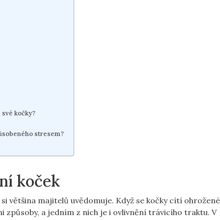
 své kočky?
působeného stresem?
ení koček
 si většina majitelů uvědomuje. Když se kočky cítí ohrožen
způsoby, a jedním z nich je i ovlivnění trávicího traktu. V