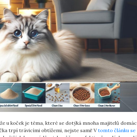
tíže u koček je téma, které se dotýká mnoha majitelů domác
očka trpí trávicími obtížemi, nejste sami! V
tomto článku se