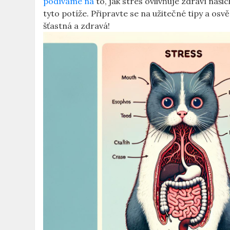
podíváme na
to, jak stres ovlivňuje zdraví naš
tyto potíže. Připravte se na užitečné tipy a os
šťastná a zdravá!