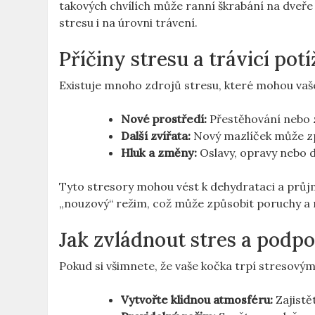
takových chvílích může ranní škrabání na dveře
stresu i na úrovni trávení.
Příčiny stresu a trávicí potí
Existuje mnoho zdrojů stresu, které mohou va
Nové prostředí:
Přestěhování nebo 
Další zvířata:
Nový mazlíček může zp
Hluk a změny:
Oslavy, opravy nebo d
Tyto stresory mohou vést k dehydrataci a průjm
„nouzový“ režim, což může způsobit poruchy a 
Jak zvládnout stres a podpo
Pokud si všimnete, že vaše kočka trpí stresovými 
Vytvořte klidnou atmosféru:
Zajistě