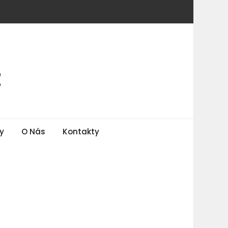
z
y
O Nás
Kontakty