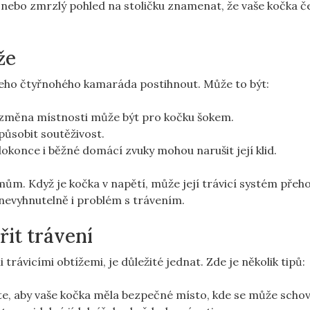
 nebo zmrzlý pohled na stoličku znamenat, že vaše kočka če
že
šeho čtyřnohého kamaráda postihnout. Může to být:
změna místnosti může být pro kočku šokem.
ůsobit soutěživost.
okonce i běžné domácí zvuky mohou narušit její klid.
ům. Když je kočka v napětí, může její trávicí systém přeho
nevyhnutelně i problém s trávením.
řit trávení
trávicími obtížemi, je důležité jednat. Zde je několik tipů:
te, aby vaše kočka měla bezpečné místo, kde se může schov