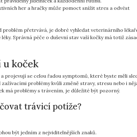
 pravidelný jídelníček a každodenní rutinu.
ktivních her a hračky může pomoct snížit stres a odvést
d problém přetrvává, je dobré vyhledat veterinárního lékaře
éky. Správná péče o duševní stav vaší kočky má totiž zásad
í u koček
 a projevují se celou řadou symptomů, které byste měli sle
 zažívacími problémy kvůli změně stravy, stresu nebo i něj
ek má problémy s trávením, je důležité být pozorný.
ovat trávicí potíže?
hou být jedním z nejviditelnějších znaků.