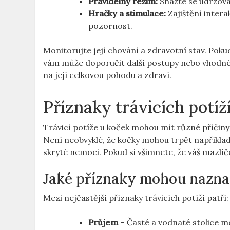
Pravidelný režim:
Snažte se udržovat
Hračky a stimulace:
Zajištění intera
pozornost.
Monitorujte její chování a zdravotní stav. Poku
vám může doporučit další postupy nebo vhodné l
na její celkovou pohodu a zdraví.
Příznaky trávicích potíž
Trávicí potíže u koček mohou mít různé příčiny
Není neobvyklé, že kočky mohou trpět například
skryté nemoci. Pokud si všimnete, že váš mazlíč
Jaké příznaky mohou naznač
Mezi nejčastější příznaky trávicích potíží patří:
Průjem
– Časté a vodnaté stolice mo